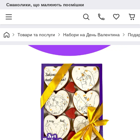
Смаколики, що малюють посмішки
Товари та послуги
Набори на День Валентина
Подар