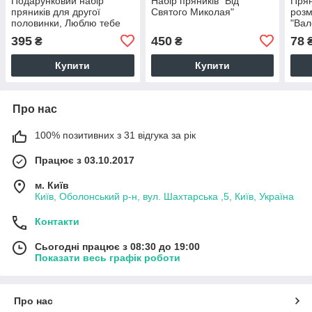
Подарунковий набір
Набір пряників "Від
Прян
пряників для другої
Святого Миколая"
розм
половинки, Люблю тебе
"Вал
395
450
78
₴
₴
Купити
Купити
Про нас
100% позитивних з 31 відгука за рік
Працює з 03.10.2017
м. Київ
Київ, Оболонський р-н, вул. Шахтарська ,5, Київ, Україна
Контакти
Сьогодні працює з 08:30 до 19:00
Показати весь графік роботи
Про нас