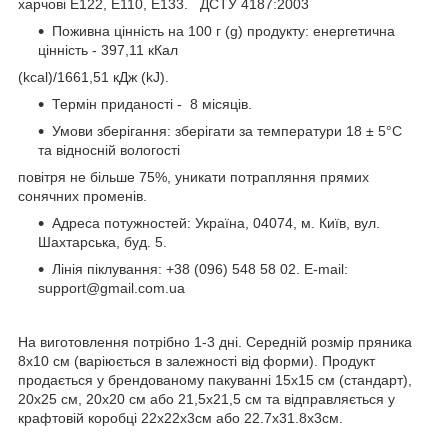
харчові Е122, E110, E133. ДСТУ 4187:2003
Поживна цінність на 100 г (g) продукту: енергетична
цінність - 397,11 кКал
(kcal)/1661,51 кДж (kJ).
Термін приданості - 8 місяців.
Умови зберігання: зберігати за температури 18 ± 5°C
та відносній вологості
повітря не більше 75%, уникати потрапляння прямих
сонячних променів.
Адреса потужностей: Україна, 04074, м. Київ, вул.
Шахтарська, буд. 5.
Лінія піклування: +38 (096) 548 58 02. E-mail:
support@gmail.com.ua
На виготовлення потрібно 1-3 дні. Cередній розмір пряника
8х10 см (варіюється в залежності від форми). Продукт
продається у брендованому пакуванні 15х15 см (стандарт),
20х25 см, 20х20 см або 21,5х21,5 см та відправляється у
крафтовій коробці 22х22х3см або 22.7х31.8х3см.