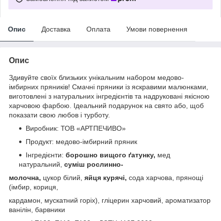
Опис
Доставка
Оплата
Умови повернення
Опис
Здивуйте своїх близьких унікальним набором медово-
імбирних пряників! Смачні пряники із яскравими малюнками,
виготовлені з натуральних інгредієнтів та надруковані якісною
харчовою фарбою. Ідеальний подарунок на свято або, щоб
показати свою любов і турботу.
Виробник: ТОВ «АРТПЕЧИВО»
Продукт: медово-імбирний пряник
Інгредієнти:
борошно вищого ґатунку,
мед
натуральний,
суміш рослинно-
молочна,
цукор білий,
яйця курячі,
сода харчова, прянощі
(імбир, кориця,
кардамон, мускатний горіх), гліцерин харчовий, ароматизатор
ванілін, барвники