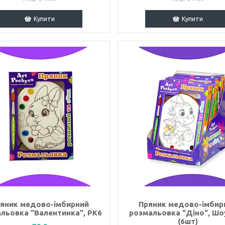
Купити
Купити
яник медово-імбирний
Пряник медово-імбир
льовка "Валентинка", РК6
розмальовка "Діно", Шо
(6шт)