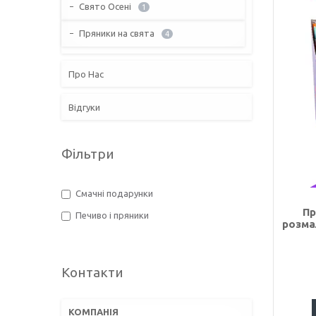
Свято Осені
1
Пряники на свята
4
Про Нас
Відгуки
Фільтри
Смачні подарунки
Пр
Печиво і пряники
розма
Контакти