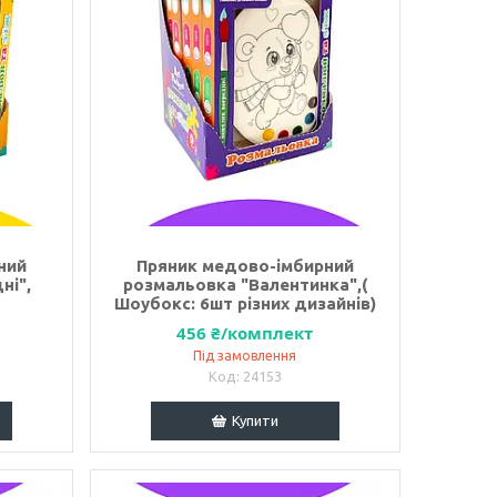
ний
Пряник медово-імбирний
ні",
розмальовка "Валентинка",(
Шоубокс: 6шт різних дизайнів)
456 ₴/комплект
Під замовлення
24153
Купити