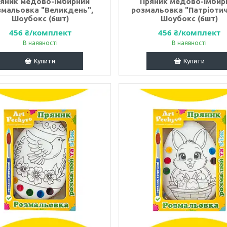
яник медово-імбирний
Пряник медово-імбир
змальовка "Великдень",
розмальовка "Патріотич
Шоубокс (6шт)
Шоубокс (6шт)
456 ₴/комплект
456 ₴/комплект
В наявності
В наявності
Купити
Купити