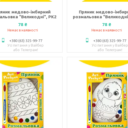
яник медово-імбирний
Пряник медово-імбир
альовка "Великодні", РК2
розмальовка "Великодні
78 ₴
78 ₴
Немає в наявності
Немає в наявності
+380 (63) 325-99-77
+380 (63) 325-99-77
Усі питання у Вайбер
Усі питання у Вайбер
або Телеграм!
або Телеграм!