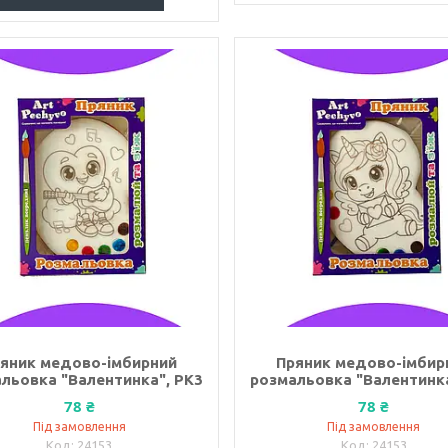
яник медово-імбирний
Пряник медово-імбир
льовка "Валентинка", РК3
розмальовка "Валентинка
78 ₴
78 ₴
Під замовлення
Під замовлення
24153
24153