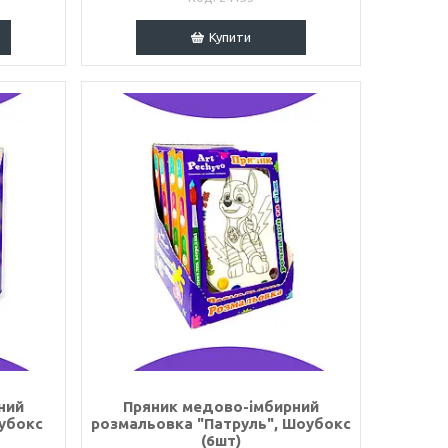
Купити
ний
Пряник медово-імбирний
убокс
розмальовка "Патруль", Шоубокс
(6шт)