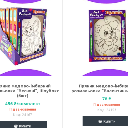
яник медово-імбирний
Пряник медово-імбир
льовка "Весняні", Шоубокс
розмальовка "Валентинка
(6шт)
78 ₴
456 ₴/комплект
Під замовлення
Під замовлення
24153
24167
Купити
Купити