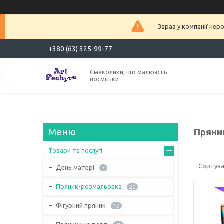
Зараз у компанії нер
+380 (63) 325-99-77
Смаколики, що малюють
посмішки
Пряни
Товари та послугі
День матері
7
Пряник-розмальовка
20
Фігурний пряник
17