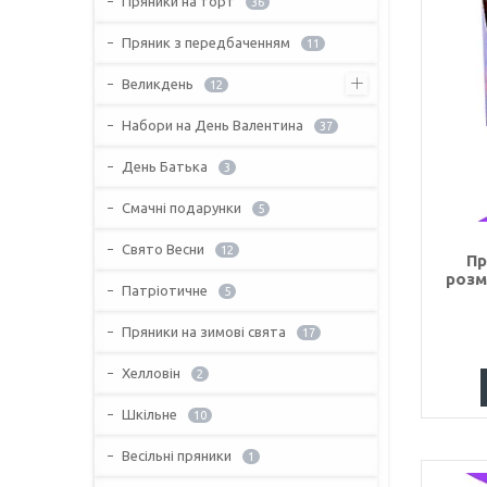
Пряники на торт
36
Пряник з передбаченням
11
Великдень
12
Набори на День Валентина
37
День Батька
3
Смачні подарунки
5
Свято Весни
12
Пр
розм
Патріотичне
5
Пряники на зимові свята
17
Хелловін
2
Шкільне
10
Весільні пряники
1