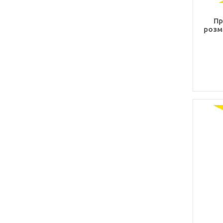
Пр
розм