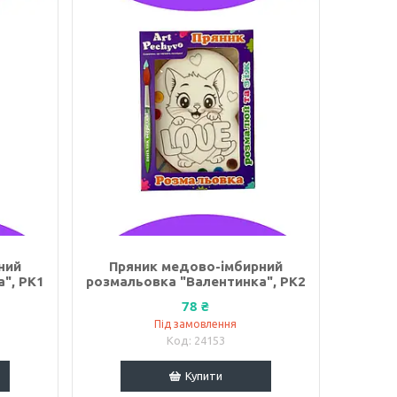
ний
Пряник медово-імбирний
", РК1
розмальовка "Валентинка", РК2
78 ₴
Під замовлення
24153
Купити