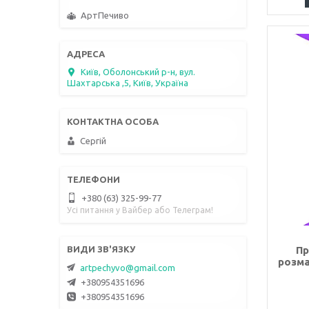
АртПечиво
Київ, Оболонський р-н, вул.
Шахтарська ,5, Київ, Україна
Сергій
+380 (63) 325-99-77
Усі питання у Вайбер або Телеграм!
Пр
розма
artpechyvo@gmail.com
+380954351696
+380954351696