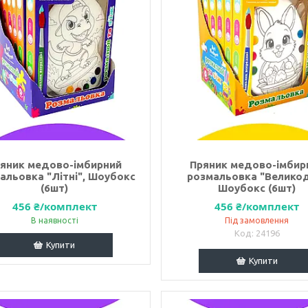
яник медово-імбирний
Пряник медово-імбир
альовка "Літні", Шоубокс
розмальовка "Великод
(6шт)
Шоубокс (6шт)
456 ₴/комплект
456 ₴/комплект
В наявності
Під замовлення
24196
Купити
Купити