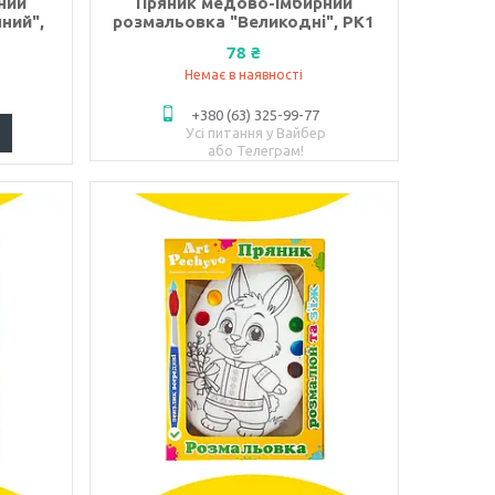
ний
Пряник медово-імбирний
ний",
розмальовка "Великодні", РК1
78 ₴
Немає в наявності
+380 (63) 325-99-77
Усі питання у Вайбер
або Телеграм!