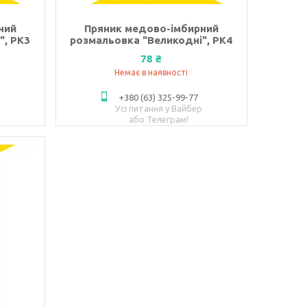
ний
Пряник медово-імбирний
", РК3
розмальовка "Великодні", РК4
78 ₴
Немає в наявності
+380 (63) 325-99-77
Усі питання у Вайбер
або Телеграм!