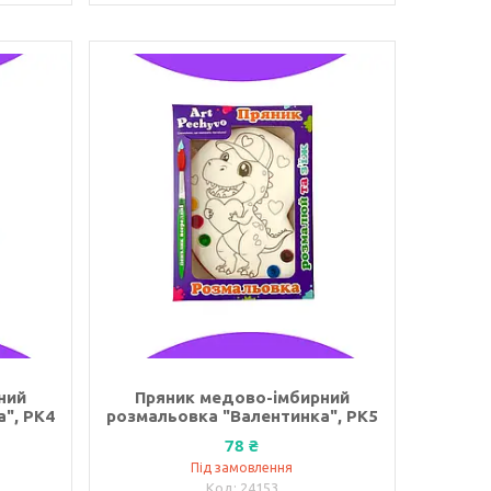
ний
Пряник медово-імбирний
", РК4
розмальовка "Валентинка", РК5
78 ₴
Під замовлення
24153