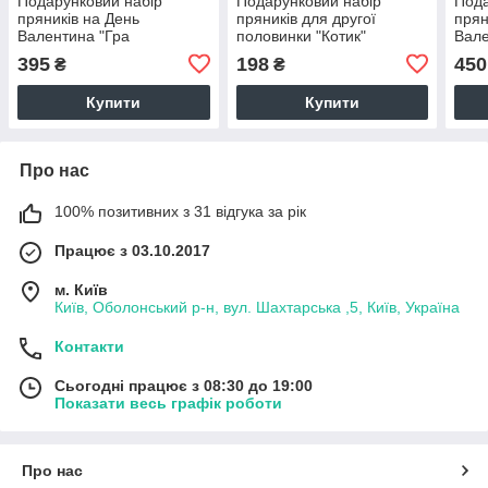
Подарунковий набір
Подарунковий набір
Пода
пряників на День
пряників для другої
прян
Валентина "Гра
половинки "Котик"
Вале
Камасутра"
ваш
395
198
450
₴
₴
Купити
Купити
Про нас
100% позитивних з 31 відгука за рік
Працює з 03.10.2017
м. Київ
Київ, Оболонський р-н, вул. Шахтарська ,5, Київ, Україна
Контакти
Сьогодні працює з 08:30 до 19:00
Показати весь графік роботи
Про нас