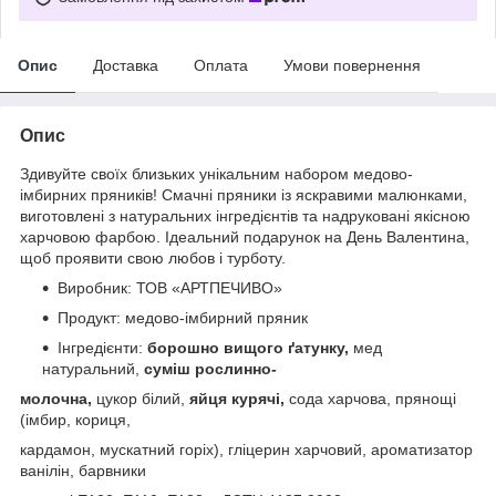
Опис
Доставка
Оплата
Умови повернення
Опис
Здивуйте своїх близьких унікальним набором медово-
імбирних пряників! Смачні пряники із яскравими малюнками,
виготовлені з натуральних інгредієнтів та надруковані якісною
харчовою фарбою. Ідеальний подарунок на День Валентина,
щоб проявити свою любов і турботу.
Виробник: ТОВ «АРТПЕЧИВО»
Продукт: медово-імбирний пряник
Інгредієнти:
борошно вищого ґатунку,
мед
натуральний,
суміш рослинно-
молочна,
цукор білий,
яйця курячі,
сода харчова, прянощі
(імбир, кориця,
кардамон, мускатний горіх), гліцерин харчовий, ароматизатор
ванілін, барвники