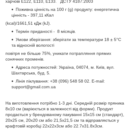
харчові Е122, E110, E133. ДСТУ 4187:2003
Поживна цінність на 100 г (g) продукту: енергетична
цінність - 397,11 кКал
(kcal)/1661,51 кДж (kJ).
Термін приданості - 8 місяців.
Умови зберігання: зберігати за температури 18 ± 5°C
та відносній вологості
повітря не більше 75%, уникати потрапляння прямих
сонячних променів.
Адреса потужностей: Україна, 04074, м. Київ, вул.
Шахтарська, буд. 5.
Лінія піклування: +38 (096) 548 58 02. E-mail:
support@gmail.com.ua
На виготовлення потрібно 1-3 дні. Cередній розмір пряника
8х10 см (варіюється в залежності від форми). Продукт
продається у брендованому пакуванні 15х15 см (стандарт),
20х25 см, 20х20 см або 21,5х21,5 см та відправляється у
крафтовій коробці 22х22х3см або 22.7х31.8х3см.