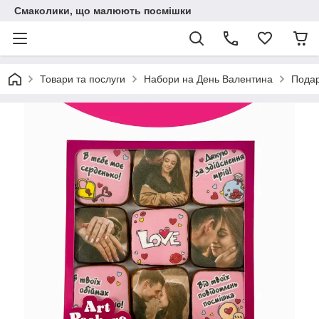
Смаколики, що малюють посмішки
Товари та послуги
Набори на День Валентина
Подар