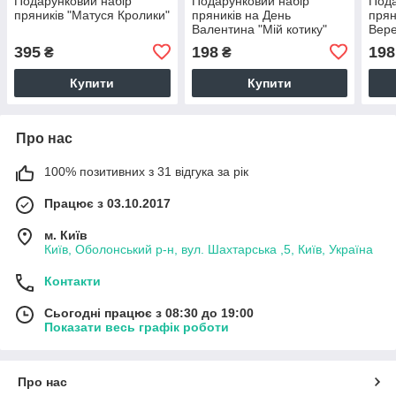
Подарунковий набір
Подарунковий набір
Пода
пряників "Матуся Кролики"
пряників на День
прян
Валентина "Мій котику"
Вере
діте
395
198
198
₴
₴
Купити
Купити
Про нас
100% позитивних з 31 відгука за рік
Працює з 03.10.2017
м. Київ
Київ, Оболонський р-н, вул. Шахтарська ,5, Київ, Україна
Контакти
Сьогодні працює з 08:30 до 19:00
Показати весь графік роботи
Про нас