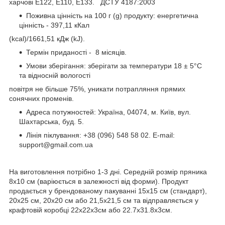
харчові Е122, E110, E133. ДСТУ 4187:2003
Поживна цінність на 100 г (g) продукту: енергетична
цінність - 397,11 кКал
(kcal)/1661,51 кДж (kJ).
Термін приданості - 8 місяців.
Умови зберігання: зберігати за температури 18 ± 5°C
та відносній вологості
повітря не більше 75%, уникати потрапляння прямих
сонячних променів.
Адреса потужностей: Україна, 04074, м. Київ, вул.
Шахтарська, буд. 5.
Лінія піклування: +38 (096) 548 58 02. E-mail:
support@gmail.com.ua
На виготовлення потрібно 1-3 дні. Cередній розмір пряника
8х10 см (варіюється в залежності від форми). Продукт
продається у брендованому пакуванні 15х15 см (стандарт),
20х25 см, 20х20 см або 21,5х21,5 см та відправляється у
крафтовій коробці 22х22х3см або 22.7х31.8х3см.