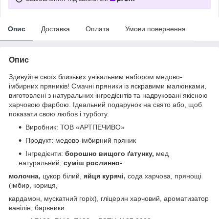
Опис
Доставка
Оплата
Умови повернення
Опис
Здивуйте своїх близьких унікальним набором медово-
імбирних пряників! Смачні пряники із яскравими малюнками,
виготовлені з натуральних інгредієнтів та надруковані якісною
харчовою фарбою. Ідеальний подарунок на свято або, щоб
показати свою любов і турботу.
Виробник: ТОВ «АРТПЕЧИВО»
Продукт: медово-імбирний пряник
Інгредієнти:
борошно вищого ґатунку,
мед
натуральний,
суміш рослинно-
молочна,
цукор білий,
яйця курячі,
сода харчова, прянощі
(імбир, кориця,
кардамон, мускатний горіх), гліцерин харчовий, ароматизатор
ванілін, барвники