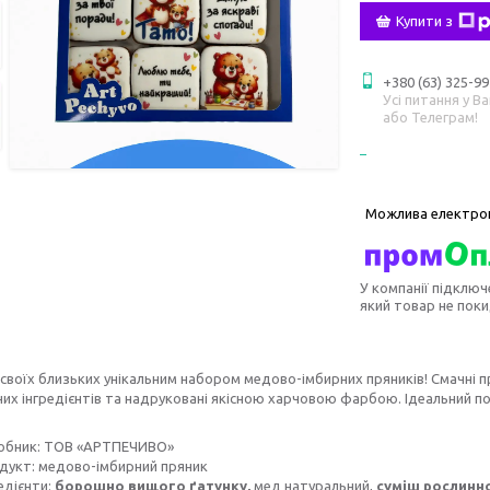
Купити з
+380 (63) 325-99
Усі питання у В
або Телеграм!
У компанії підключ
який товар не пок
своїх близьких унікальним набором медово-імбирних пряників! Смачні п
их інгредієнтів та надруковані якісною харчовою фарбою. Ідеальний п
обник: ТОВ «АРТПЕЧИВО»
дукт: медово-імбирний пряник
едієнти:
борошно вищого ґатунку,
мед натуральний,
суміш рослинн