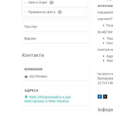
Свято Осені
1
молочна
Пряники на свята
кардамон,
4
харчові Е
Пожи
Про Нас
(kcal)/166
Відгуки
Терм
Умов
повітря н
Контакти
Адре
Ліні
На вигото
АртПечиво
брендован
22.7х31.8
Київ, Оболонський р-н, вул.
Шахтарська ,5, Київ, Україна
Інформ