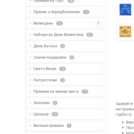
Пряники на торт
36
Пряник з передбаченням
11
Великдень
12
Набори на День Валентина
37
День Батька
3
Смачні подарунки
5
Свято Весни
12
Патріотичне
5
Пряники на зимові свята
17
Хелловін
2
Здивуйте 
натуральн
Шкільне
турботу.
10
Вир
Весільні пряники
1
Про
Інгр