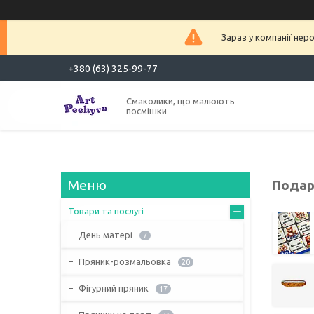
Зараз у компанії нер
+380 (63) 325-99-77
Смаколики, що малюють
посмішки
Подар
Товари та послугі
День матері
7
Пряник-розмальовка
20
Фігурний пряник
17