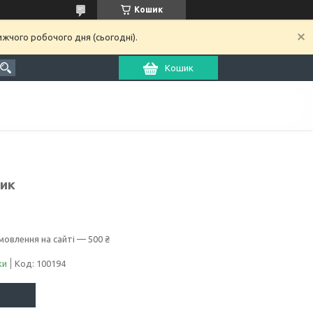
Кошик
ижчого робочого дня (сьогодні).
Кошик
дик
мовлення на сайті — 500 ₴
ки
Код:
100194