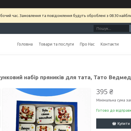
обочий час. Замовлення та повідомлення будуть оброблені з 08:30 найбл
Головна
Товари та послуги
Про Нас
Контакти
унковий набір пряників для тата, Тато Ведме
395 ₴
Мінімальна сума за
Готово до відправ
Купити