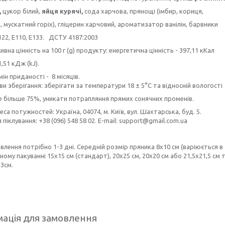
,
цукор білий,
яйця курячі,
сода харчова, прянощі (імбир, кориця,
 мускатний горіх), гліцерин харчовий, ароматизатор ванілін, барвники
122, E110, E133. ДСТУ 4187:2003
вна цінність на 100 г (g) продукту: енергетична цінність - 397,11 кКал
1,51 кДж (kJ).
ін приданості - 8 місяців.
и зберігання: зберігати за температури 18 ± 5°C та відносній вологості
е більше 75%, уникати потрапляння прямих сонячних променів.
са потужностей: Україна, 04074, м. Київ, вул. Шахтарська, буд. 5.
я піклування: +38 (096) 548 58 02. E-mail: support@gmail.com.ua
влення потрібно 1-3 дні. Cередній розмір пряника 8х10 см (варіюється 
ому пакуванні 15х15 см (стандарт), 20х25 см, 20х20 см або 21,5х21,5 см
х3см.
ація для замовлення