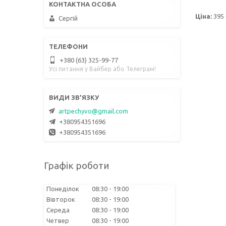
Ціна:
395 
Сергій
+380 (63) 325-99-77
Усі питання у Вайбер або Телеграм!
artpechyvo@gmail.com
+380954351696
+380954351696
Графік роботи
Понеділок
08:30
19:00
Вівторок
08:30
19:00
Середа
08:30
19:00
Четвер
08:30
19:00