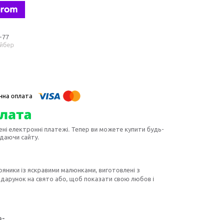
-77
айбер
ені електронні платежі. Тепер ви можете купити будь-
идаючи сайту.
ряники із яскравими малюнками, виготовлені з
одарунок на свято або, щоб показати свою любов і
о-