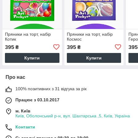
Пряники на торт, набір
Пряники на торт, набір
Прян
Котик
Космос
Геро
395
395
395
₴
₴
Купити
Купити
Про нас
100% позитивних з 31 відгука за рік
Працює з 03.10.2017
м. Київ
Київ, Оболонський р-н, вул. Шахтарська ,5, Київ, Україна
Контакти
Сьогодні працює з 08:30 до 19:00