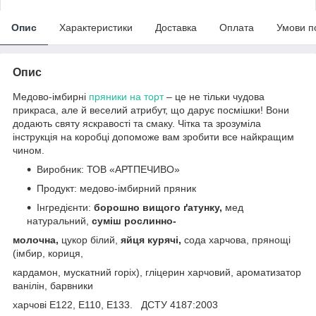
Опис
Характеристики
Доставка
Оплата
Умови п
Опис
Медово-імбирні
пряники на торт
– це не тільки чудова
прикраса, але й веселий атрибут, що дарує посмішки! Вони
додають святу яскравості та смаку. Чітка та зрозуміла
інструкція на коробці допоможе вам зробити все найкращим
чином.
Виробник: ТОВ «АРТПЕЧИВО»
Продукт: медово-імбирний пряник
Інгредієнти:
борошно вищого ґатунку,
мед
натуральний,
суміш рослинно-
молочна,
цукор білий,
яйця курячі,
сода харчова, прянощі
(імбир, кориця,
кардамон, мускатний горіх), гліцерин харчовий, ароматизатор
ванілін, барвники
харчові Е122, E110, E133. ДСТУ 4187:2003