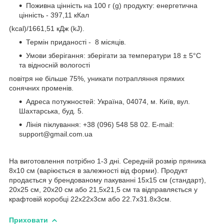
Поживна цінність на 100 г (g) продукту: енергетична
цінність - 397,11 кКал
(kcal)/1661,51 кДж (kJ).
Термін приданості - 8 місяців.
Умови зберігання: зберігати за температури 18 ± 5°C
та відносній вологості
повітря не більше 75%, уникати потрапляння прямих
сонячних променів.
Адреса потужностей: Україна, 04074, м. Київ, вул.
Шахтарська, буд. 5.
Лінія піклування: +38 (096) 548 58 02. E-mail:
support@gmail.com.ua
На виготовлення потрібно 1-3 дні. Cередній розмір пряника
8х10 см (варіюється в залежності від форми). Продукт
продається у брендованому пакуванні 15х15 см (стандарт),
20х25 см, 20х20 см або 21,5х21,5 см та відправляється у
крафтовій коробці 22х22х3см або 22.7х31.8х3см.
Приховати