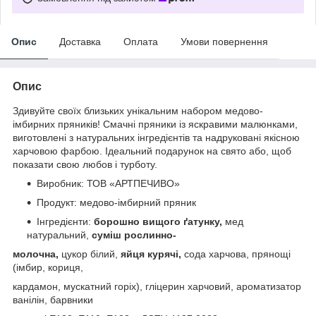
Опис
Доставка
Оплата
Умови повернення
Опис
Здивуйте своїх близьких унікальним набором медово-
імбирних пряників! Смачні пряники із яскравими малюнками,
виготовлені з натуральних інгредієнтів та надруковані якісною
харчовою фарбою. Ідеальний подарунок на свято або, щоб
показати свою любов і турботу.
Виробник: ТОВ «АРТПЕЧИВО»
Продукт: медово-імбирний пряник
Інгредієнти:
борошно вищого ґатунку,
мед
натуральний,
суміш рослинно-
молочна,
цукор білий,
яйця курячі,
сода харчова, прянощі
(імбир, кориця,
кардамон, мускатний горіх), гліцерин харчовий, ароматизатор
ванілін, барвники