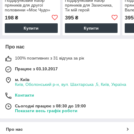
Подарунковий набір
Подарунковий набір
Пода
пряників для другої
пряників для Захисника,
прян
половинки «Моє Чудо»
Ти мій герой
Вале
Кама
198
395
395
₴
₴
Купити
Купити
Про нас
100% позитивних з 31 відгука за рік
Працює з 03.10.2017
м. Київ
Київ, Оболонський р-н, вул. Шахтарська ,5, Київ, Україна
Контакти
Сьогодні працює з 08:30 до 19:00
Показати весь графік роботи
Про нас