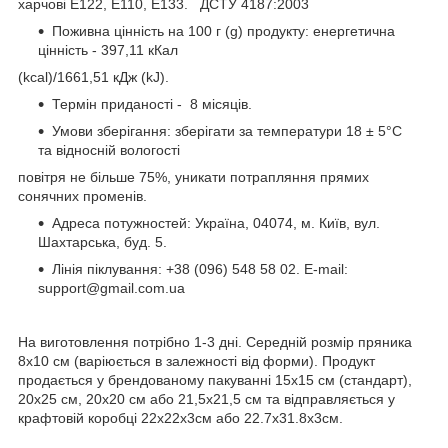
харчові Е122, E110, E133. ДСТУ 4187:2003
Поживна цінність на 100 г (g) продукту: енергетична
цінність - 397,11 кКал
(kcal)/1661,51 кДж (kJ).
Термін приданості - 8 місяців.
Умови зберігання: зберігати за температури 18 ± 5°C
та відносній вологості
повітря не більше 75%, уникати потрапляння прямих
сонячних променів.
Адреса потужностей: Україна, 04074, м. Київ, вул.
Шахтарська, буд. 5.
Лінія піклування: +38 (096) 548 58 02. E-mail:
support@gmail.com.ua
На виготовлення потрібно 1-3 дні. Cередній розмір пряника
8х10 см (варіюється в залежності від форми). Продукт
продається у брендованому пакуванні 15х15 см (стандарт),
20х25 см, 20х20 см або 21,5х21,5 см та відправляється у
крафтовій коробці 22х22х3см або 22.7х31.8х3см.