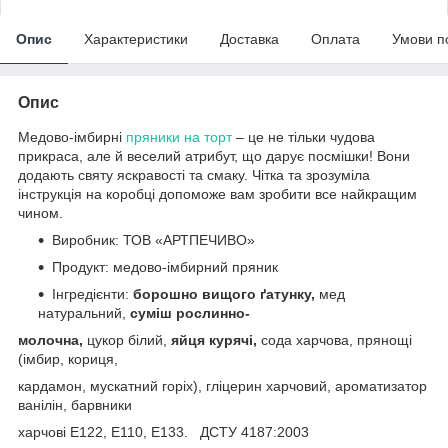
Опис
Характеристики
Доставка
Оплата
Умови п
Опис
Медово-імбирні
пряники на торт
– це не тільки чудова
прикраса, але й веселий атрибут, що дарує посмішки! Вони
додають святу яскравості та смаку. Чітка та зрозуміла
інструкція на коробці допоможе вам зробити все найкращим
чином.
Виробник: ТОВ «АРТПЕЧИВО»
Продукт: медово-імбирний пряник
Інгредієнти:
борошно вищого ґатунку,
мед
натуральний,
суміш рослинно-
молочна,
цукор білий,
яйця курячі,
сода харчова, прянощі
(імбир, кориця,
кардамон, мускатний горіх), гліцерин харчовий, ароматизатор
ванілін, барвники
харчові Е122, E110, E133. ДСТУ 4187:2003