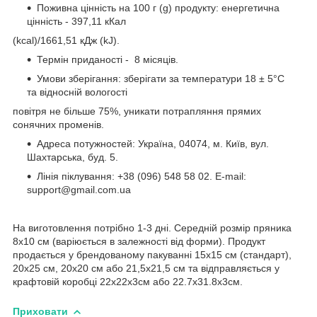
Поживна цінність на 100 г (g) продукту: енергетична
цінність - 397,11 кКал
(kcal)/1661,51 кДж (kJ).
Термін приданості - 8 місяців.
Умови зберігання: зберігати за температури 18 ± 5°C
та відносній вологості
повітря не більше 75%, уникати потрапляння прямих
сонячних променів.
Адреса потужностей: Україна, 04074, м. Київ, вул.
Шахтарська, буд. 5.
Лінія піклування: +38 (096) 548 58 02. E-mail:
support@gmail.com.ua
На виготовлення потрібно 1-3 дні. Cередній розмір пряника
8х10 см (варіюється в залежності від форми). Продукт
продається у брендованому пакуванні 15х15 см (стандарт),
20х25 см, 20х20 см або 21,5х21,5 см та відправляється у
крафтовій коробці 22х22х3см або 22.7х31.8х3см.
Приховати