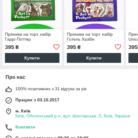
Пряники на торт, набір
Пряники на торт, набір
Прян
Гаррі Поттер
Готель Хазбін
Unic
395
395
395
₴
₴
Купити
Купити
Про нас
100% позитивних з 31 відгука за рік
Працює з 03.10.2017
м. Київ
Київ, Оболонський р-н, вул. Шахтарська ,5, Київ, Україна
Контакти
Сьогодні працює з 08:30 до 19:00