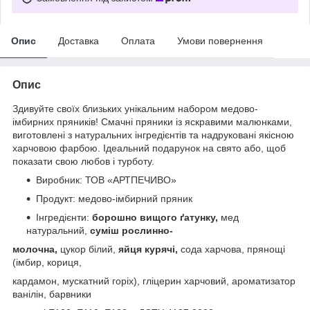
Опис
Доставка
Оплата
Умови повернення
Опис
Здивуйте своїх близьких унікальним набором медово-
імбирних пряників! Смачні пряники із яскравими малюнками,
виготовлені з натуральних інгредієнтів та надруковані якісною
харчовою фарбою. Ідеальний подарунок на свято або, щоб
показати свою любов і турботу.
Виробник: ТОВ «АРТПЕЧИВО»
Продукт: медово-імбирний пряник
Інгредієнти:
борошно вищого ґатунку,
мед
натуральний,
суміш рослинно-
молочна,
цукор білий,
яйця курячі,
сода харчова, прянощі
(імбир, кориця,
кардамон, мускатний горіх), гліцерин харчовий, ароматизатор
ванілін, барвники