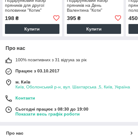
Подарунковий набір
Подарунковий набір
Пода
пряників для другої
пряників на День
прян
половинки "Котик"
Валентина "Коти"
поло
чом
198
395
450
₴
₴
Купити
Купити
Про нас
100% позитивних з 31 відгука за рік
Працює з 03.10.2017
м. Київ
Київ, Оболонський р-н, вул. Шахтарська ,5, Київ, Україна
Контакти
Сьогодні працює з 08:30 до 19:00
Показати весь графік роботи
Про нас