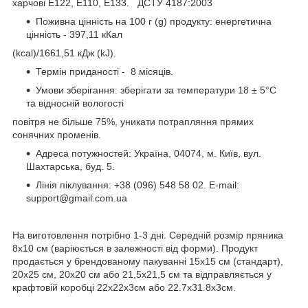
харчові Е122, E110, E133. ДСТУ 4187:2003
Поживна цінність на 100 г (g) продукту: енергетична
цінність - 397,11 кКал
(kcal)/1661,51 кДж (kJ).
Термін приданості - 8 місяців.
Умови зберігання: зберігати за температури 18 ± 5°C
та відносній вологості
повітря не більше 75%, уникати потрапляння прямих
сонячних променів.
Адреса потужностей: Україна, 04074, м. Київ, вул.
Шахтарська, буд. 5.
Лінія піклування: +38 (096) 548 58 02. E-mail:
support@gmail.com.ua
На виготовлення потрібно 1-3 дні. Cередній розмір пряника
8х10 см (варіюється в залежності від форми). Продукт
продається у брендованому пакуванні 15х15 см (стандарт),
20х25 см, 20х20 см або 21,5х21,5 см та відправляється у
крафтовій коробці 22х22х3см або 22.7х31.8х3см.