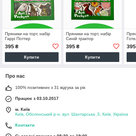
Пряники на торт, набір
Пряники на торт, набір
Прян
Гаррі Поттер
Синій трактор
Готе
395
395
395
₴
₴
Купити
Купити
Про нас
100% позитивних з 31 відгука за рік
Працює з 03.10.2017
м. Київ
Київ, Оболонський р-н, вул. Шахтарська ,5, Київ, Україна
Контакти
Сьогодні працює з 08:30 до 19:00