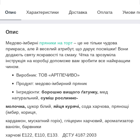
Опис
Характеристики
Доставка
Оплата
Умови п
Опис
Медово-імбирні
пряники на торт
– це не тільки чудова
прикраса, але й веселий атрибут, що дарує посмішки! Вони
додають святу яскравості та смаку. Чітка та зрозуміла
інструкція на коробці допоможе вам зробити все найкращим
чином.
Виробник: ТОВ «АРТПЕЧИВО»
Продукт: медово-імбирний пряник
Інгредієнти:
борошно вищого ґатунку,
мед
натуральний,
суміш рослинно-
молочна,
цукор білий,
яйця курячі,
сода харчова, прянощі
(імбир, кориця,
кардамон, мускатний горіх), гліцерин харчовий, ароматизатор
ванілін, барвники
харчові Е122, E110, E133. ДСТУ 4187:2003