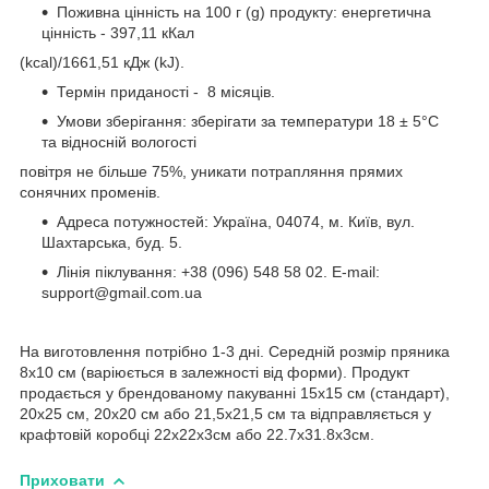
Поживна цінність на 100 г (g) продукту: енергетична
цінність - 397,11 кКал
(kcal)/1661,51 кДж (kJ).
Термін приданості - 8 місяців.
Умови зберігання: зберігати за температури 18 ± 5°C
та відносній вологості
повітря не більше 75%, уникати потрапляння прямих
сонячних променів.
Адреса потужностей: Україна, 04074, м. Київ, вул.
Шахтарська, буд. 5.
Лінія піклування: +38 (096) 548 58 02. E-mail:
support@gmail.com.ua
На виготовлення потрібно 1-3 дні. Cередній розмір пряника
8х10 см (варіюється в залежності від форми). Продукт
продається у брендованому пакуванні 15х15 см (стандарт),
20х25 см, 20х20 см або 21,5х21,5 см та відправляється у
крафтовій коробці 22х22х3см або 22.7х31.8х3см.
Приховати