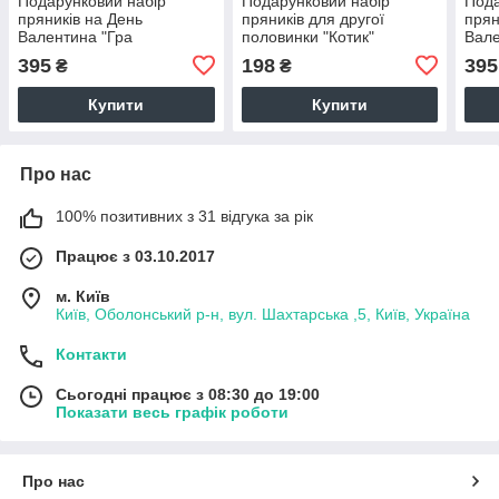
Подарунковий набір
Подарунковий набір
Пода
пряників на День
пряників для другої
прян
Валентина "Гра
половинки "Котик"
Вале
Камасутра"
395
198
395
₴
₴
Купити
Купити
Про нас
100% позитивних з 31 відгука за рік
Працює з 03.10.2017
м. Київ
Київ, Оболонський р-н, вул. Шахтарська ,5, Київ, Україна
Контакти
Сьогодні працює з 08:30 до 19:00
Показати весь графік роботи
Про нас