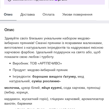
Опис
Доставка
Оплата
Умови повернення
Опис
Здивуйте своїх близьких унікальним набором медово-
імбирних пряників! Смачні пряники із яскравими малюнками,
виготовлені з натуральних інгредієнтів та надруковані якісною
харчовою фарбою. Ідеальний подарунок на свято або, щоб
показати свою любов і турботу.
Виробник: ТОВ «АРТПЕЧИВО»
Продукт: медово-імбирний пряник
Інгредієнти:
борошно вищого ґатунку,
мед
натуральний,
суміш рослинно-
молочна,
цукор білий,
яйця курячі,
сода харчова, прянощі
(імбир, кориця,
кардамон, мускатний горіх), гліцерин харчовий, ароматизатор
ванілін, барвники