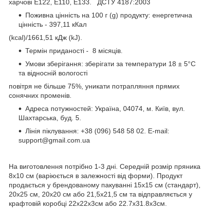
харчові Е122, E110, E133. ДСТУ 4187:2003
Поживна цінність на 100 г (g) продукту: енергетична
цінність - 397,11 кКал
(kcal)/1661,51 кДж (kJ).
Термін приданості - 8 місяців.
Умови зберігання: зберігати за температури 18 ± 5°C
та відносній вологості
повітря не більше 75%, уникати потрапляння прямих
сонячних променів.
Адреса потужностей: Україна, 04074, м. Київ, вул.
Шахтарська, буд. 5.
Лінія піклування: +38 (096) 548 58 02. E-mail:
support@gmail.com.ua
На виготовлення потрібно 1-3 дні. Cередній розмір пряника
8х10 см (варіюється в залежності від форми). Продукт
продається у брендованому пакуванні 15х15 см (стандарт),
20х25 см, 20х20 см або 21,5х21,5 см та відправляється у
крафтовій коробці 22х22х3см або 22.7х31.8х3см.