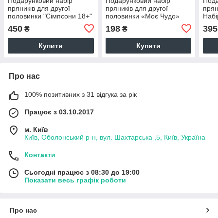
Подарунковий набір
Подарунковий набір
Пода
пряників для другої
пряників для другої
прян
половинки "Сімпсони 18+"
половинки «Моє Чудо»
Набі
450
198
395
₴
₴
Купити
Купити
Про нас
100% позитивних з 31 відгука за рік
Працює з 03.10.2017
м. Київ
Київ, Оболонський р-н, вул. Шахтарська ,5, Київ, Україна
Контакти
Сьогодні працює з 08:30 до 19:00
Показати весь графік роботи
Про нас