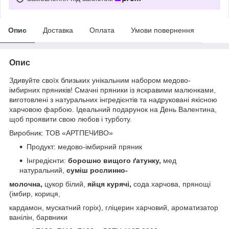
Опис
Доставка
Оплата
Умови повернення
Опис
Здивуйте своїх близьких унікальним набором медово-
імбирних пряників! Смачні пряники із яскравими малюнками,
виготовлені з натуральних інгредієнтів та надруковані якісною
харчовою фарбою. Ідеальний подарунок на День Валентина,
щоб проявити свою любов і турботу.
Виробник: ТОВ «АРТПЕЧИВО»
Продукт: медово-імбирний пряник
Інгредієнти:
борошно вищого ґатунку,
мед
натуральний,
суміш рослинно-
молочна,
цукор білий,
яйця курячі,
сода харчова, прянощі
(імбир, кориця,
кардамон, мускатний горіх), гліцерин харчовий, ароматизатор
ванілін, барвники