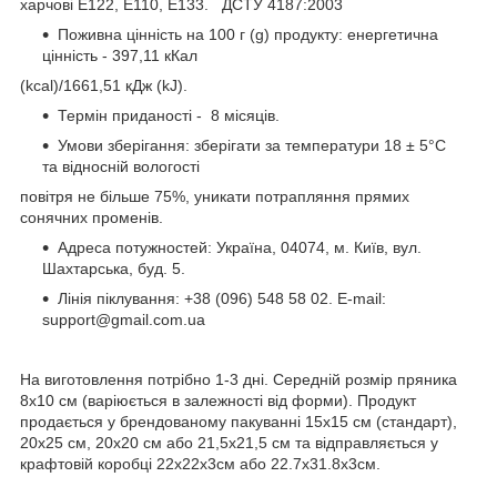
харчові Е122, E110, E133. ДСТУ 4187:2003
Поживна цінність на 100 г (g) продукту: енергетична
цінність - 397,11 кКал
(kcal)/1661,51 кДж (kJ).
Термін приданості - 8 місяців.
Умови зберігання: зберігати за температури 18 ± 5°C
та відносній вологості
повітря не більше 75%, уникати потрапляння прямих
сонячних променів.
Адреса потужностей: Україна, 04074, м. Київ, вул.
Шахтарська, буд. 5.
Лінія піклування: +38 (096) 548 58 02. E-mail:
support@gmail.com.ua
На виготовлення потрібно 1-3 дні. Cередній розмір пряника
8х10 см (варіюється в залежності від форми). Продукт
продається у брендованому пакуванні 15х15 см (стандарт),
20х25 см, 20х20 см або 21,5х21,5 см та відправляється у
крафтовій коробці 22х22х3см або 22.7х31.8х3см.