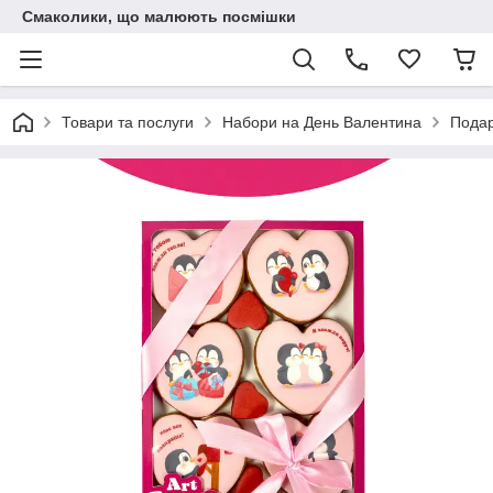
Смаколики, що малюють посмішки
Товари та послуги
Набори на День Валентина
Подар