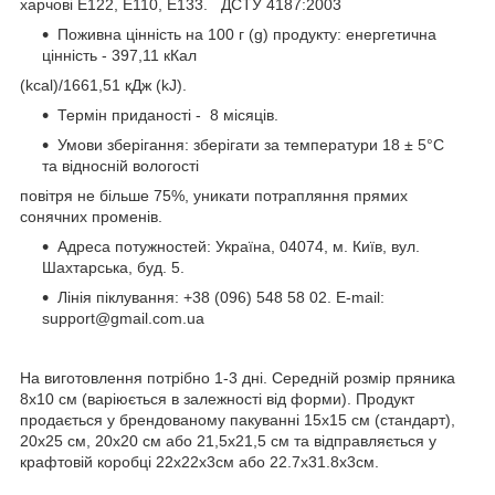
харчові Е122, E110, E133. ДСТУ 4187:2003
Поживна цінність на 100 г (g) продукту: енергетична
цінність - 397,11 кКал
(kcal)/1661,51 кДж (kJ).
Термін приданості - 8 місяців.
Умови зберігання: зберігати за температури 18 ± 5°C
та відносній вологості
повітря не більше 75%, уникати потрапляння прямих
сонячних променів.
Адреса потужностей: Україна, 04074, м. Київ, вул.
Шахтарська, буд. 5.
Лінія піклування: +38 (096) 548 58 02. E-mail:
support@gmail.com.ua
На виготовлення потрібно 1-3 дні. Cередній розмір пряника
8х10 см (варіюється в залежності від форми). Продукт
продається у брендованому пакуванні 15х15 см (стандарт),
20х25 см, 20х20 см або 21,5х21,5 см та відправляється у
крафтовій коробці 22х22х3см або 22.7х31.8х3см.