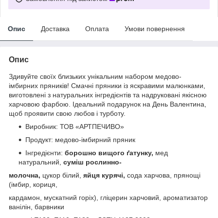
Опис
Доставка
Оплата
Умови повернення
Опис
Здивуйте своїх близьких унікальним набором медово-
імбирних пряників! Смачні пряники із яскравими малюнками,
виготовлені з натуральних інгредієнтів та надруковані якісною
харчовою фарбою. Ідеальний подарунок на День Валентина,
щоб проявити свою любов і турботу.
Виробник: ТОВ «АРТПЕЧИВО»
Продукт: медово-імбирний пряник
Інгредієнти:
борошно вищого ґатунку,
мед
натуральний,
суміш рослинно-
молочна,
цукор білий,
яйця курячі,
сода харчова, прянощі
(імбир, кориця,
кардамон, мускатний горіх), гліцерин харчовий, ароматизатор
ванілін, барвники