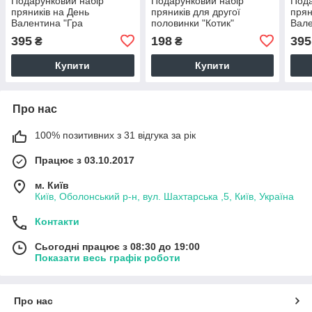
Подарунковий набір
Подарунковий набір
Пода
пряників на День
пряників для другої
прян
Валентина "Гра
половинки "Котик"
Вале
Камасутра"
395
198
395
₴
₴
Купити
Купити
Про нас
100% позитивних з 31 відгука за рік
Працює з 03.10.2017
м. Київ
Київ, Оболонський р-н, вул. Шахтарська ,5, Київ, Україна
Контакти
Сьогодні працює з 08:30 до 19:00
Показати весь графік роботи
Про нас