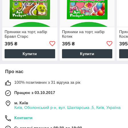
Пряники на торт, набір
Пряники на торт, набір
Прян
Бравл Старс
Котик
Кос
395
395
395
₴
₴
Купити
Купити
Про нас
100% позитивних з 31 відгука за рік
Працює з 03.10.2017
м. Київ
Київ, Оболонський р-н, вул. Шахтарська ,5, Київ, Україна
Контакти
Сьогодні працює з 08:30 до 19:00