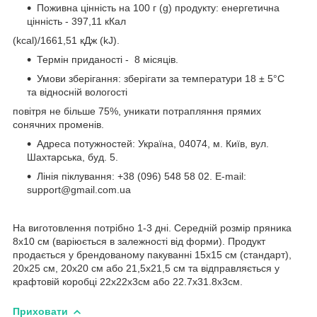
Поживна цінність на 100 г (g) продукту: енергетична
цінність - 397,11 кКал
(kcal)/1661,51 кДж (kJ).
Термін приданості - 8 місяців.
Умови зберігання: зберігати за температури 18 ± 5°C
та відносній вологості
повітря не більше 75%, уникати потрапляння прямих
сонячних променів.
Адреса потужностей: Україна, 04074, м. Київ, вул.
Шахтарська, буд. 5.
Лінія піклування: +38 (096) 548 58 02. E-mail:
support@gmail.com.ua
На виготовлення потрібно 1-3 дні. Cередній розмір пряника
8х10 см (варіюється в залежності від форми). Продукт
продається у брендованому пакуванні 15х15 см (стандарт),
20х25 см, 20х20 см або 21,5х21,5 см та відправляється у
крафтовій коробці 22х22х3см або 22.7х31.8х3см.
Приховати