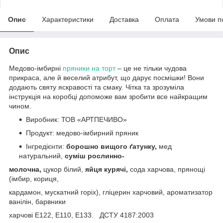
Опис
Характеристики
Доставка
Оплата
Умови п
Опис
Медово-імбирні
пряники на торт
– це не тільки чудова
прикраса, але й веселий атрибут, що дарує посмішки! Вони
додають святу яскравості та смаку. Чітка та зрозуміла
інструкція на коробці допоможе вам зробити все найкращим
чином.
Виробник: ТОВ «АРТПЕЧИВО»
Продукт: медово-імбирний пряник
Інгредієнти:
борошно вищого ґатунку,
мед
натуральний,
суміш рослинно-
молочна,
цукор білий,
яйця курячі,
сода харчова, прянощі
(імбир, кориця,
кардамон, мускатний горіх), гліцерин харчовий, ароматизатор
ванілін, барвники
харчові Е122, E110, E133. ДСТУ 4187:2003