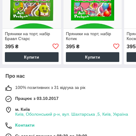
Пряники на торт, набір
Пряники на торт, набір
Прян
Бравл Старс
Котик
Кос
395
395
395
₴
₴
Купити
Купити
Про нас
100% позитивних з 31 відгука за рік
Працює з 03.10.2017
м. Київ
Київ, Оболонський р-н, вул. Шахтарська ,5, Київ, Україна
Контакти
Сьогодні працює з 08:30 до 19:00