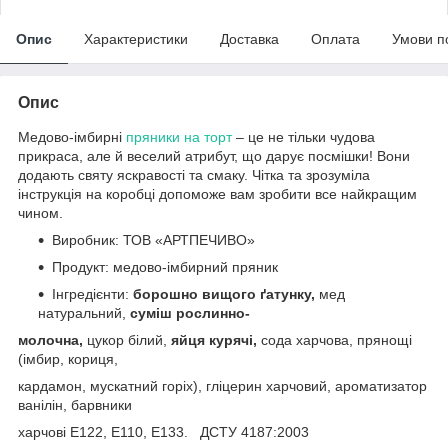
Опис
Характеристики
Доставка
Оплата
Умови п
Опис
Медово-імбирні
пряники на торт
– це не тільки чудова
прикраса, але й веселий атрибут, що дарує посмішки! Вони
додають святу яскравості та смаку. Чітка та зрозуміла
інструкція на коробці допоможе вам зробити все найкращим
чином.
Виробник: ТОВ «АРТПЕЧИВО»
Продукт: медово-імбирний пряник
Інгредієнти:
борошно вищого ґатунку,
мед
натуральний,
суміш рослинно-
молочна,
цукор білий,
яйця курячі,
сода харчова, прянощі
(імбир, кориця,
кардамон, мускатний горіх), гліцерин харчовий, ароматизатор
ванілін, барвники
харчові Е122, E110, E133. ДСТУ 4187:2003