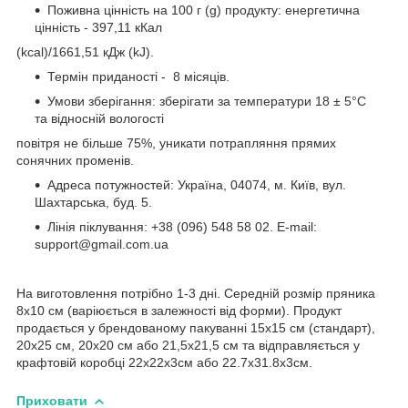
Поживна цінність на 100 г (g) продукту: енергетична
цінність - 397,11 кКал
(kcal)/1661,51 кДж (kJ).
Термін приданості - 8 місяців.
Умови зберігання: зберігати за температури 18 ± 5°C
та відносній вологості
повітря не більше 75%, уникати потрапляння прямих
сонячних променів.
Адреса потужностей: Україна, 04074, м. Київ, вул.
Шахтарська, буд. 5.
Лінія піклування: +38 (096) 548 58 02. E-mail:
support@gmail.com.ua
На виготовлення потрібно 1-3 дні. Cередній розмір пряника
8х10 см (варіюється в залежності від форми). Продукт
продається у брендованому пакуванні 15х15 см (стандарт),
20х25 см, 20х20 см або 21,5х21,5 см та відправляється у
крафтовій коробці 22х22х3см або 22.7х31.8х3см.
Приховати