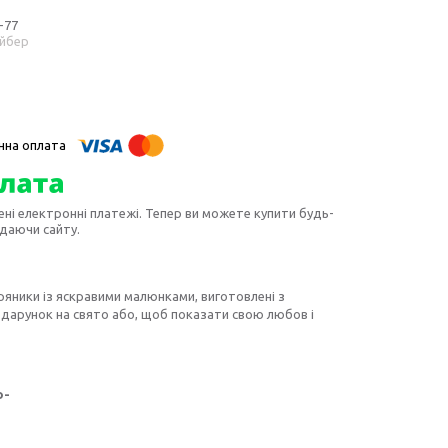
-77
айбер
ені електронні платежі. Тепер ви можете купити будь-
идаючи сайту.
ряники із яскравими малюнками, виготовлені з
одарунок на свято або, щоб показати свою любов і
о-