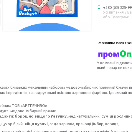
+380 (63) 325-99
Усі питання у В
або Телеграм!
У компанії підключ
який товар не пок
своїх близьких унікальним набором медово-імбирних пряників! Смачні п
их інгредієнтів та надруковані якісною харчовою фарбою. Ідеальний п
обник: ТОВ «АРТПЕЧИВО»
дукт: медово-імбирний пряник
едієнти:
борошно вищого ґатунку,
мед натуральний,
суміш рослинн
,
цукор білий,
яйця курячі,
сода харчова, прянощі (імбир, кориця,
 мускатний горіх), гліцерин харчовий, ароматизатор ванілін, барвники