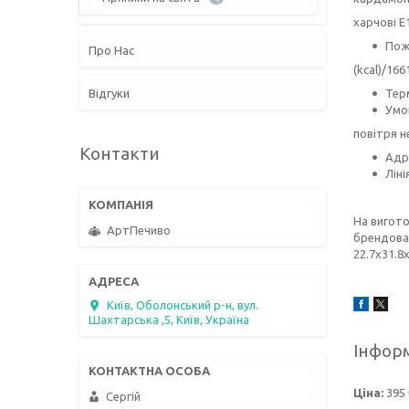
харчові Е
Пожи
Про Нас
(kcal)/166
Відгуки
Терм
Умов
повітря н
Контакти
Адре
Ліні
На вигото
АртПечиво
брендован
22.7х31.8
Київ, Оболонський р-н, вул.
Шахтарська ,5, Київ, Україна
Інформ
Ціна:
395 
Сергій