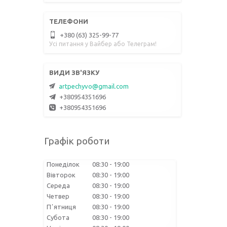
+380 (63) 325-99-77
Усі питання у Вайбер або Телеграм!
artpechyvo@gmail.com
+380954351696
+380954351696
Графік роботи
Понеділок
08:30
19:00
Вівторок
08:30
19:00
Середа
08:30
19:00
Четвер
08:30
19:00
Пʼятниця
08:30
19:00
Субота
08:30
19:00