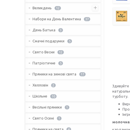
Великдень
12
Набори на День Валентина
37
День Батька
3
Смачні подарунки
5
Свято Весни
12
Патріотичне
5
Пряники на зимові свята
17
Хелловін
2
Здивуйте 
натуральн
Шкільне
турботу.
10
Вир
Весільні пряники
1
Про
Інгр
Свято Осені
1
молочна
Пряники на свята
кардамон,
4