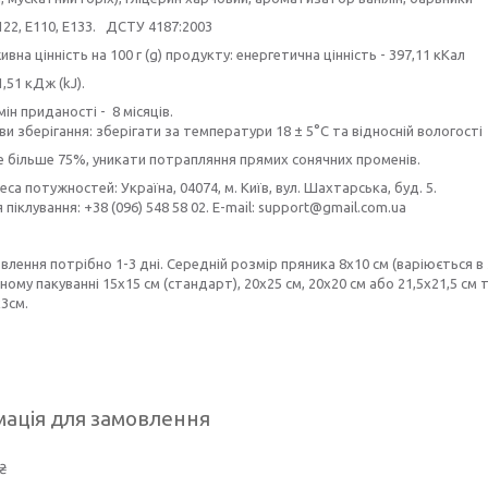
122, E110, E133. ДСТУ 4187:2003
вна цінність на 100 г (g) продукту: енергетична цінність - 397,11 кКал
1,51 кДж (kJ).
ін приданості - 8 місяців.
и зберігання: зберігати за температури 18 ± 5°C та відносній вологості
е більше 75%, уникати потрапляння прямих сонячних променів.
са потужностей: Україна, 04074, м. Київ, вул. Шахтарська, буд. 5.
я піклування: +38 (096) 548 58 02. E-mail: support@gmail.com.ua
влення потрібно 1-3 дні. Cередній розмір пряника 8х10 см (варіюється 
ому пакуванні 15х15 см (стандарт), 20х25 см, 20х20 см або 21,5х21,5 см
х3см.
ація для замовлення
₴