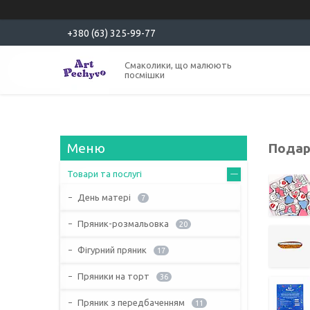
+380 (63) 325-99-77
Смаколики, що малюють
посмішки
Подар
Товари та послугі
День матері
7
Пряник-розмальовка
20
Фігурний пряник
17
Пряники на торт
36
Пряник з передбаченням
11