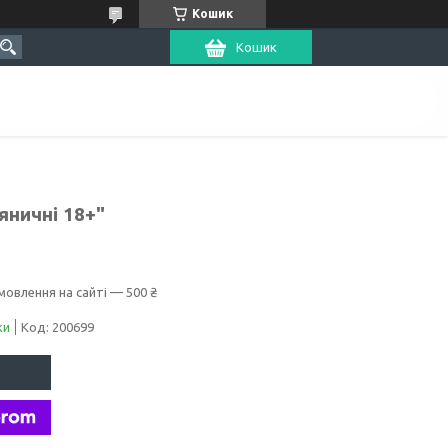
Кошик
Кошик
яничні 18+"
мовлення на сайті — 500 ₴
ки
Код:
200699