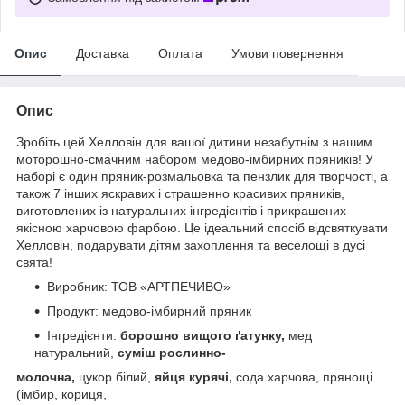
Опис
Доставка
Оплата
Умови повернення
Опис
Зробіть цей Хелловін для вашої дитини незабутнім з нашим
моторошно-смачним набором медово-імбирних пряників! У
наборі є один пряник-розмальовка та пензлик для творчості, а
також 7 інших яскравих і страшенно красивих пряників,
виготовлених із натуральних інгредієнтів і прикрашених
якісною харчовою фарбою. Це ідеальний спосіб відсвяткувати
Хелловін, подарувати дітям захоплення та веселощі в дусі
свята!
Виробник: ТОВ «АРТПЕЧИВО»
Продукт: медово-імбирний пряник
Інгредієнти:
борошно вищого ґатунку,
мед
натуральний,
суміш рослинно-
молочна,
цукор білий,
яйця курячі,
сода харчова, прянощі
(імбир, кориця,