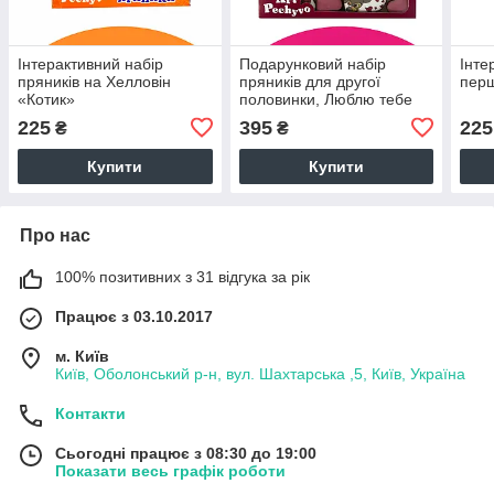
Інтерактивний набір
Подарунковий набір
Інте
пряників на Хелловін
пряників для другої
перш
«Котик»
половинки, Люблю тебе
225
395
225
₴
₴
Купити
Купити
Про нас
100% позитивних з 31 відгука за рік
Працює з 03.10.2017
м. Київ
Київ, Оболонський р-н, вул. Шахтарська ,5, Київ, Україна
Контакти
Сьогодні працює з 08:30 до 19:00
Показати весь графік роботи