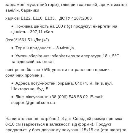
кардамон, мускатний горіх), гліцерин харчовий, ароматизатор
ванілін, барвники
харчові Е122, E110, E133. ДСТУ 4187:2003
Поживна цінність на 100 г (g) продукту: енергетична
цінність - 397,11 кКал
(kcal)/1661,51 кДж (kJ).
Термін приданості - 8 місяців.
Умови зберігання: зберігати за температури 18 ± 5°C
та відносній вологості
повітря не більше 75%, уникати потрапляння прямих
сонячних променів.
Адреса потужностей: Україна, 04074, м. Київ, вул.
Шахтарська, буд. 5.
Лінія піклування: +38 (096) 548 58 02. E-mail:
support@gmail.com.ua
На виготовлення потрібно 1-3 дні. Cередній розмір пряника
8х10 см (варіюється в залежності від форми). Продукт
продається у брендованому пакуванні 15х15 см (стандарт) та