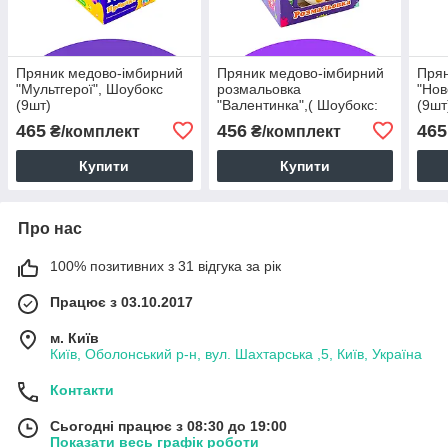
Пряник медово-імбирний
Пряник медово-імбирний
Прян
"Мультгерої", Шоубокс
розмальовка
"Нов
(9шт)
"Валентинка",( Шоубокс:
(9шт
6шт різних дизайнів)
пода
465
456
465
₴/комплект
₴/комплект
Купити
Купити
Про нас
100% позитивних з 31 відгука за рік
Працює з 03.10.2017
м. Київ
Київ, Оболонський р-н, вул. Шахтарська ,5, Київ, Україна
Контакти
Сьогодні працює з 08:30 до 19:00
Показати весь графік роботи