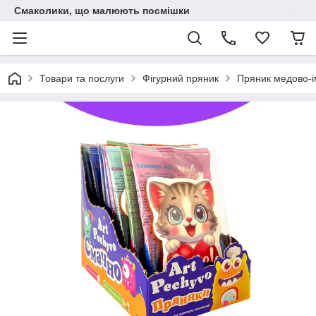
Смаколики, що малюють посмішки
Товари та послуги
Фігурний пряник
Пряник медово-і