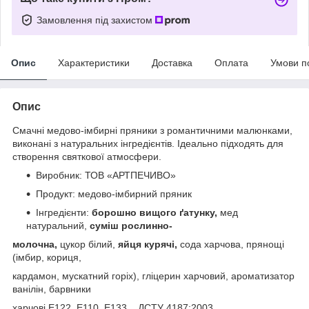
Замовлення під захистом
Опис
Характеристики
Доставка
Оплата
Умови п
Опис
Смачні медово-імбирні пряники з романтичними малюнками,
виконані з натуральних інгредієнтів. Ідеально підходять для
створення святкової атмосфери.
Виробник: ТОВ «АРТПЕЧИВО»
Продукт: медово-імбирний пряник
Інгредієнти:
борошно вищого ґатунку,
мед
натуральний,
суміш рослинно-
молочна,
цукор білий,
яйця курячі,
сода харчова, прянощі
(імбир, кориця,
кардамон, мускатний горіх), гліцерин харчовий, ароматизатор
ванілін, барвники
харчові Е122, E110, E133. ДСТУ 4187:2003