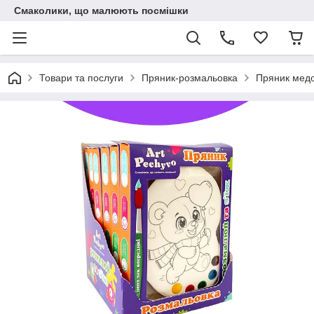
Смаколики, що малюють посмішки
Товари та послуги
Пряник-розмальовка
Пряник медо