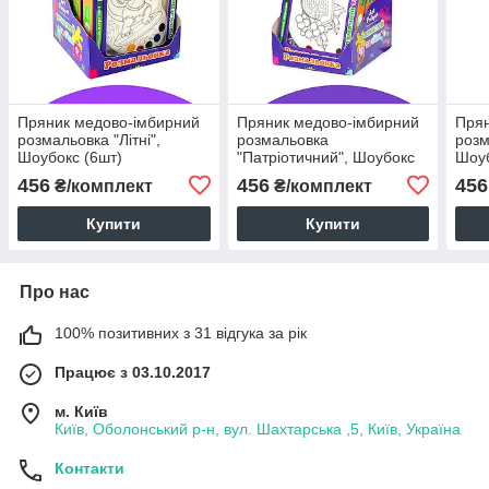
Пряник медово-імбирний
Пряник медово-імбирний
Прян
розмальовка "Літні",
розмальовка
розм
Шоубокс (6шт)
"Патріотичний", Шоубокс
Шоуб
(6шт)
456
456
456
₴/комплект
₴/комплект
Купити
Купити
Про нас
100% позитивних з 31 відгука за рік
Працює з 03.10.2017
м. Київ
Київ, Оболонський р-н, вул. Шахтарська ,5, Київ, Україна
Контакти