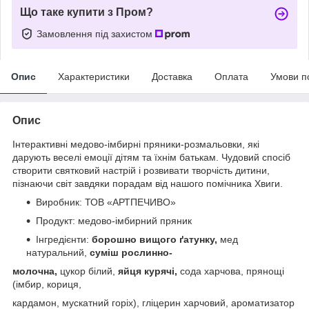
Що таке купити з Пром?
Замовлення під захистом
Опис
Характеристики
Доставка
Оплата
Умови п
Опис
Інтерактивні медово-імбирні пряники-розмальовки, які
дарують веселі емоції дітям та їхнім батькам. Чудовий спосіб
створити святковий настрій і розвивати творчість дитини,
пізнаючи світ завдяки порадам від нашого помічника Хвиги.
Виробник: ТОВ «АРТПЕЧИВО»
Продукт: медово-імбирний пряник
Інгредієнти:
борошно вищого ґатунку,
мед
натуральний,
суміш рослинно-
молочна,
цукор білий,
яйця курячі,
сода харчова, прянощі
(імбир, кориця,
кардамон, мускатний горіх), гліцерин харчовий, ароматизатор