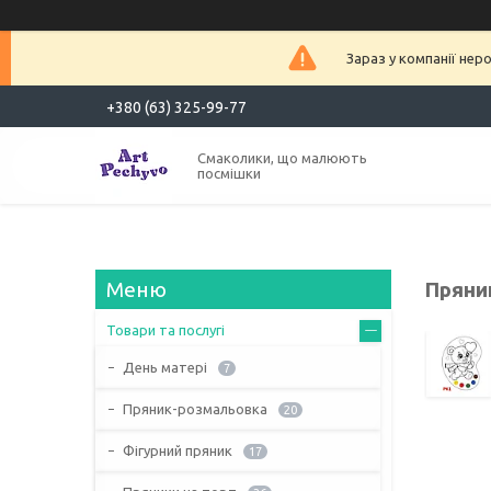
Зараз у компанії нер
+380 (63) 325-99-77
Смаколики, що малюють
посмішки
Пряни
Товари та послугі
День матері
7
Пряник-розмальовка
20
Фігурний пряник
17