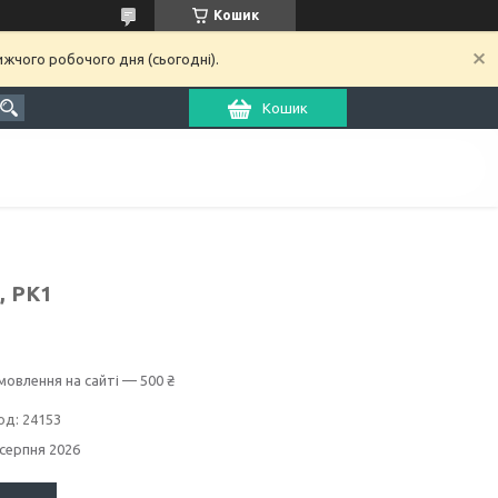
Кошик
ижчого робочого дня (сьогодні).
Кошик
, РК1
мовлення на сайті — 500 ₴
од:
24153
 серпня 2026