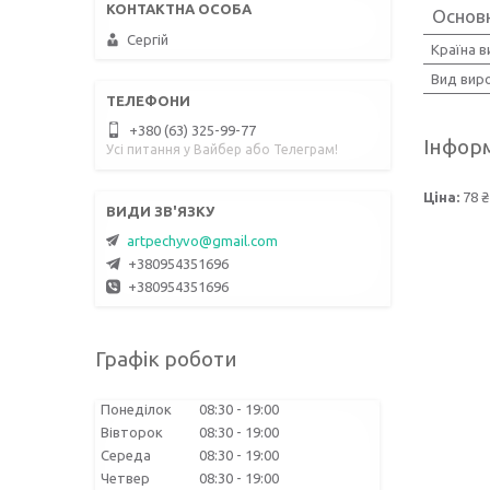
Основн
Сергій
Країна 
Вид вир
+380 (63) 325-99-77
Інформ
Усі питання у Вайбер або Телеграм!
Ціна:
78 ₴
artpechyvo@gmail.com
+380954351696
+380954351696
Графік роботи
Понеділок
08:30
19:00
Вівторок
08:30
19:00
Середа
08:30
19:00
Четвер
08:30
19:00