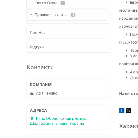
Інгр
Свято Осені
1
молочна
Пряники на свята
4
кардамон,
харчові Е
Про Нас
Пожи
(kcal)/166
Відгуки
Терм
Умов
повітря н
Контакти
Адре
Ліні
АртПечиво
На вигото
Київ, Оболонський р-н, вул.
Шахтарська ,5, Київ, Україна
Харак