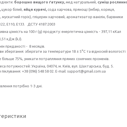
едієнти:
борошно вищого ґатунку,
мед натуральний,
суміш рослинн
,
цукор білий,
яйця курячі,
сода харчова, прянощі (імбир, кориця,
 мускатний горіх), гліцерин харчовий, ароматизатор ванілін, барвники
122, E110, E133. ДСТУ 4187:2003
вна цінність на 100 г (g) продукту: енергетична цінність - 397,11 кКал
1,51 кДж (kJ).
ін приданості - 8 місяців.
и зберігання: зберігати за температури 18 ± 5°C та відносній вологості
е більше 75%, уникати потрапляння прямих сонячних променів.
са потужностей: Україна, 04074, м. Київ, вул. Шахтарська, буд. 5.
я піклування: +38 (096) 548 58 02. E-mail: support@gmail.com.ua
влення потрібно 1-3 дні.
теристики