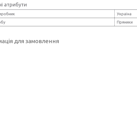
і атрибути
виробник
Україна
обу
Пряники
ація для замовлення