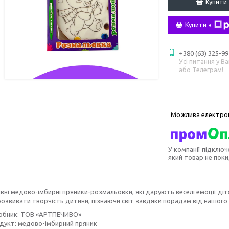
Купити
Купити з
+380 (63) 325-99
Усі питання у В
або Телеграм!
У компанії підключ
який товар не пок
вні медово-імбирні пряники-розмальовки, які дарують веселі емоції діт
 розвивати творчість дитини, пізнаючи світ завдяки порадам від нашого 
обник: ТОВ «АРТПЕЧИВО»
дукт: медово-імбирний пряник