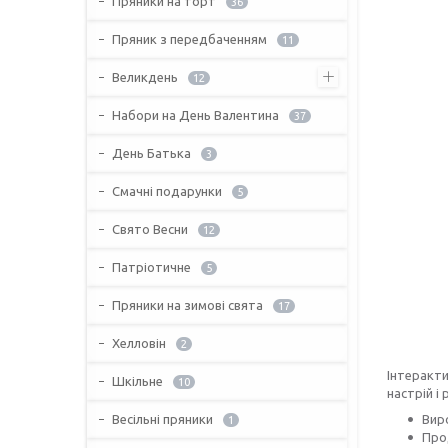
Пряники на торт
36
Пряник з передбаченням
11
Великдень
12
Набори на День Валентина
37
День Батька
3
Смачні подарунки
5
Свято Весни
12
Патріотичне
5
Пряники на зимові свята
17
Хелловін
2
Інтеракти
Шкільне
10
настрій і
Весільні пряники
Вир
1
Про