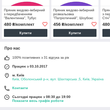
Пряник медово-імбирний
Пряник медово-імбирний
Прян
з передбаченням
розмальовка
з пе
"Валентинка", Тубус
"Патріотичний", Шоубокс
Стіч
(20шт)
(6шт)
480
456
480
₴/комплект
₴/комплект
Купити
Купити
Про нас
100% позитивних з 31 відгука за рік
Працює з 03.10.2017
м. Київ
Київ, Оболонський р-н, вул. Шахтарська ,5, Київ, Україна
Контакти
Сьогодні працює з 08:30 до 19:00
Показати весь графік роботи