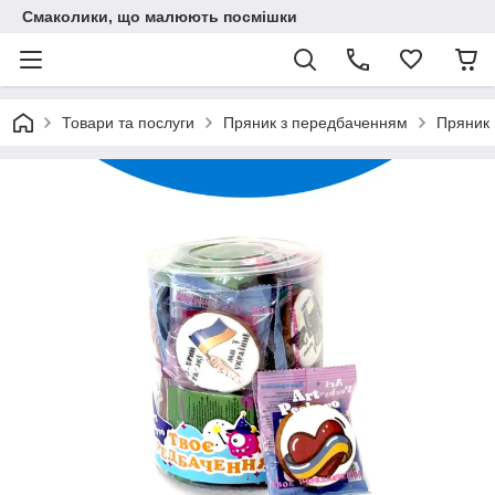
Смаколики, що малюють посмішки
Товари та послуги
Пряник з передбаченням
Пряник 