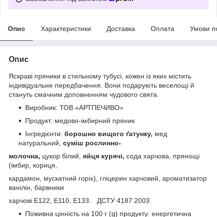
Опис
Характеристики
Доставка
Оплата
Умови п
Опис
Яскраві пряники в стильному тубусі, кожен із яких містить
індивідуальне передбачення. Вони подарують веселощі й
стануть смачним доповненням чудового свята.
Виробник: ТОВ «АРТПЕЧИВО»
Продукт: медово-імбирний пряник
Інгредієнти:
борошно вищого ґатунку,
мед
натуральний,
суміш рослинно-
молочна,
цукор білий,
яйця курячі,
сода харчова, прянощі
(імбир, кориця,
кардамон, мускатний горіх), гліцерин харчовий, ароматизатор
ванілін, барвники
харчові Е122, E110, E133. ДСТУ 4187:2003
Поживна цінність на 100 г (g) продукту: енергетична