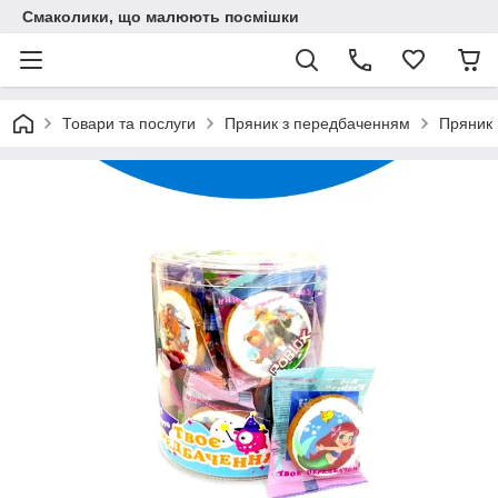
Смаколики, що малюють посмішки
Товари та послуги
Пряник з передбаченням
Пряник 