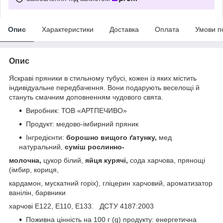
Опис
Характеристики
Доставка
Оплата
Умови п
Опис
Яскраві пряники в стильному тубусі, кожен із яких містить
індивідуальне передбачення. Вони подарують веселощі й
стануть смачним доповненням чудового свята.
Виробник: ТОВ «АРТПЕЧИВО»
Продукт: медово-імбирний пряник
Інгредієнти:
борошно вищого ґатунку,
мед
натуральний,
суміш рослинно-
молочна,
цукор білий,
яйця курячі,
сода харчова, прянощі
(імбир, кориця,
кардамон, мускатний горіх), гліцерин харчовий, ароматизатор
ванілін, барвники
харчові Е122, E110, E133. ДСТУ 4187:2003
Поживна цінність на 100 г (g) продукту: енергетична