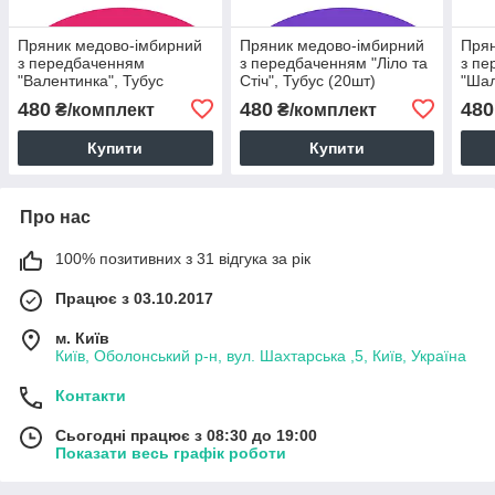
Пряник медово-імбирний
Пряник медово-імбирний
Прян
з передбаченням
з передбаченням "Ліло та
з пе
"Валентинка", Тубус
Стіч", Тубус (20шт)
"Шал
(20шт)
(20ш
480
480
480
₴/комплект
₴/комплект
Купити
Купити
Про нас
100% позитивних з 31 відгука за рік
Працює з 03.10.2017
м. Київ
Київ, Оболонський р-н, вул. Шахтарська ,5, Київ, Україна
Контакти
Сьогодні працює з 08:30 до 19:00
Показати весь графік роботи