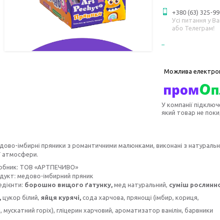
+380 (63) 325-99
Усі питання у В
або Телеграм!
У компанії підключ
який товар не пок
дово-імбирні пряники з романтичними малюнками, виконані з натуральни
ї атмосфери.
обник: ТОВ «АРТПЕЧИВО»
дукт: медово-імбирний пряник
едієнти:
борошно вищого ґатунку,
мед натуральний,
суміш рослинн
,
цукор білий,
яйця курячі,
сода харчова, прянощі (імбир, кориця,
 мускатний горіх), гліцерин харчовий, ароматизатор ванілін, барвники