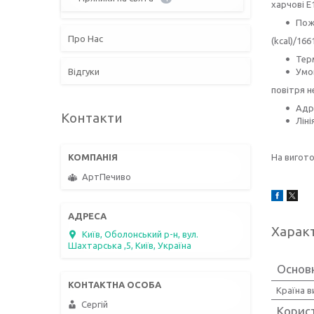
харчові Е
Пожи
Про Нас
(kcal)/166
Терм
Відгуки
Умов
повітря н
Адре
Контакти
Ліні
На вигото
АртПечиво
Харак
Київ, Оболонський р-н, вул.
Шахтарська ,5, Київ, Україна
Основн
Країна 
Сергій
Корис