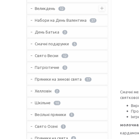
Великдень
12
Набори на День Валентина
37
День Батька
3
Смачні подарунки
5
Свято Весни
12
Патріотичне
5
Пряники на зимові свята
17
Хелловін
2
Смачні ме
святково
Шкільне
10
Вир
Про
Весільні пряники
1
Інгр
молочна
Свято Осені
1
кардамон,
Пряники на свята
4