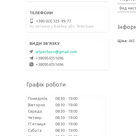
Вид мис
+380 (63) 325-99-77
Інформ
Усі питання у Вайбер або Телеграм!
Ціна:
465
artpechyvo@gmail.com
+380954351696
+380954351696
Графік роботи
Понеділок
08:30
19:00
Вівторок
08:30
19:00
Середа
08:30
19:00
Четвер
08:30
19:00
Пʼятниця
08:30
19:00
Субота
08:30
19:00