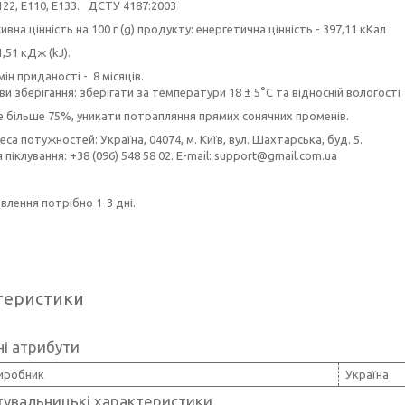
122, E110, E133. ДСТУ 4187:2003
вна цінність на 100 г (g) продукту: енергетична цінність - 397,11 кКал
1,51 кДж (kJ).
ін приданості - 8 місяців.
и зберігання: зберігати за температури 18 ± 5°C та відносній вологості
е більше 75%, уникати потрапляння прямих сонячних променів.
са потужностей: Україна, 04074, м. Київ, вул. Шахтарська, буд. 5.
я піклування: +38 (096) 548 58 02. E-mail: support@gmail.com.ua
влення потрібно 1-3 дні.
теристики
і атрибути
виробник
Україна
тувальницькі характеристики