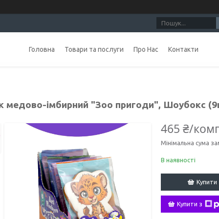
Головна
Товари та послуги
Про Нас
Контакти
к медово-імбирний "Зоо пригоди", Шоубокс (9
465 ₴/ком
Мінімальна сума за
В наявності
Купити
Купити з