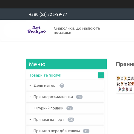
+380 (63) 325-99-77
Смаколики, що малюють
посмішки
Пряни
Товари та послугі
День матері
7
Пряник-розмальовка
20
Фігурний пряник
17
Пряники на торт
36
Пряник з передбаченням
11