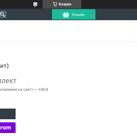
Кошик
Кошик
шт)
плект
мовлення на сайті — 500 ₴