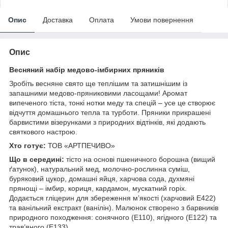
Опис
Доставка
Оплата
Умови повернення
Опис
Весняний набір медово-імбирних пряників
Зробіть весняне свято ще теплішим та затишнішим із
запашними медово-пряниковими ласощами! Аромат
випеченого тіста, тонкі нотки меду та спецій – усе це створює
відчуття домашнього тепла та турботи. Пряники прикрашені
барвистими візерунками з природних відтінків, які додають
святкового настрою.
Хто готує:
ТОВ «АРТПЕЧИВО»
Що в середині:
тісто на основі пшеничного борошна (вищий
ґатунок), натуральний мед, молочно-рослинна суміш,
буряковий цукор, домашні яйця, харчова сода, духмяні
прянощі – імбир, кориця, кардамон, мускатний горіх.
Додається гліцерин для збереження м’якості (харчовий E422)
та ванільний екстракт (ванілін). Малюнок створено з барвників
природного походження: сонячного (E110), ягідного (E122) та
трав’яного (E133).