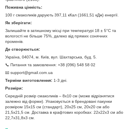
Поживна цінність:
100 г смаколиків дарують 397,11 кКал (1661,51 кДж) енергії.
Як зберігати:
Залишайте в затишному місці при температурі 18 ± 5°C та
вологості не більше 75%, далеко від прямих сонячних
променів.
Де створюється:
Україна, 04074, м. Київ, вул. Шахтарська, буд. 5.
📞 Питання та замовлення: +38 (096) 548 58 02
📧 support@gmail.com.ua
Терміни виготовлення:
1-3 дні.
Розміри:
Середній розмір смаколиків – 8х10 см (може відрізнятися
залежно від форми). Упаковується в брендовані пакунки
розміром 15х15 см (стандарт), 20х25 см, 20х20 см або
21,5х21,5 см. Доставка в крафтових коробках: 22х22х3 см або
22,7х31,8х3 см.