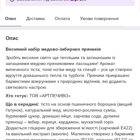
Опис
Доставка
Оплата
Умови повернення
Опис
Весняний набір медово-імбирних пряників
Зробіть весняне свято ще теплішим та затишнішим із
запашними медово-пряниковими ласощами! Аромат
випеченого тіста, тонкі нотки меду та спецій – усе це створює
відчуття домашнього тепла та турботи. Пряники прикрашені
барвистими візерунками з природних відтінків, які додають
святкового настрою.
Хто готує:
ТОВ «АРТПЕЧИВО»
Що в середині:
тісто на основі пшеничного борошна (вищий
ґатунок), натуральний мед, молочно-рослинна суміш,
буряковий цукор, домашні яйця, харчова сода, духмяні
прянощі – імбир, кориця, кардамон, мускатний горіх.
Додається гліцерин для збереження м’якості (харчовий E422)
та ванільний екстракт (ванілін). Малюнок створено з барвників
природного походження: сонячного (E110), ягідного (E122) та