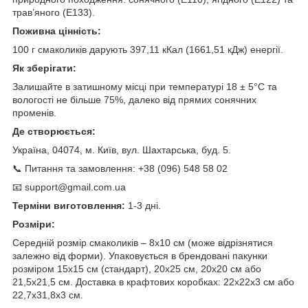
трав’яного (E133).
Поживна цінність:
100 г смаколиків дарують 397,11 кКал (1661,51 кДж) енергії.
Як зберігати:
Залишайте в затишному місці при температурі 18 ± 5°C та
вологості не більше 75%, далеко від прямих сонячних
променів.
Де створюється:
Україна, 04074, м. Київ, вул. Шахтарська, буд. 5.
📞 Питання та замовлення: +38 (096) 548 58 02
📧 support@gmail.com.ua
Терміни виготовлення:
1-3 дні.
Розміри:
Середній розмір смаколиків – 8х10 см (може відрізнятися
залежно від форми). Упаковується в брендовані пакунки
розміром 15х15 см (стандарт), 20х25 см, 20х20 см або
21,5х21,5 см. Доставка в крафтових коробках: 22х22х3 см або
22,7х31,8х3 см.