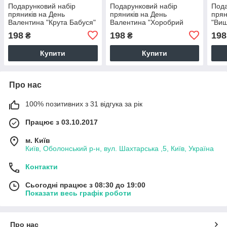
Подарунковий набір
Подарунковий набір
Пода
пряників на День
пряників на День
прян
Валентина "Крута Бабуся"
Валентина "Хоробрий
"Виш
син"
198
198
198
₴
₴
Купити
Купити
Про нас
100% позитивних з 31 відгука за рік
Працює з 03.10.2017
м. Київ
Київ, Оболонський р-н, вул. Шахтарська ,5, Київ, Україна
Контакти
Сьогодні працює з 08:30 до 19:00
Показати весь графік роботи
Про нас