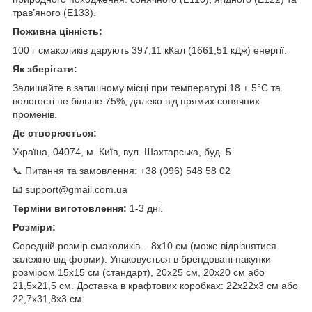
трав’яного (E133).
Поживна цінність:
100 г смаколиків дарують 397,11 кКал (1661,51 кДж) енергії.
Як зберігати:
Залишайте в затишному місці при температурі 18 ± 5°C та
вологості не більше 75%, далеко від прямих сонячних
променів.
Де створюється:
Україна, 04074, м. Київ, вул. Шахтарська, буд. 5.
📞 Питання та замовлення: +38 (096) 548 58 02
📧 support@gmail.com.ua
Терміни виготовлення:
1-3 дні.
Розміри:
Середній розмір смаколиків – 8х10 см (може відрізнятися
залежно від форми). Упаковується в брендовані пакунки
розміром 15х15 см (стандарт), 20х25 см, 20х20 см або
21,5х21,5 см. Доставка в крафтових коробках: 22х22х3 см або
22,7х31,8х3 см.