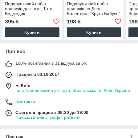
Подарунковий набір
Подарунковий набір
Пода
пряників для тата, Тато
пряників на День
прян
Ведмедик
Валентина "Крута Бабуся"
Вере
діте
395
198
198
₴
₴
Купити
Купити
Про нас
100% позитивних з 31 відгука за рік
Працює з 03.10.2017
м. Київ
Київ, Оболонський р-н, вул. Шахтарська ,5, Київ, Україна
Контакти
Сьогодні працює з 08:30 до 19:00
Показати весь графік роботи
Про нас