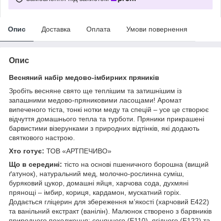
Опис
Доставка
Оплата
Умови повернення
Опис
Весняний набір медово-імбирних пряників
Зробіть весняне свято ще теплішим та затишнішим із
запашними медово-пряниковими ласощами! Аромат
випеченого тіста, тонкі нотки меду та спецій – усе це створює
відчуття домашнього тепла та турботи. Пряники прикрашені
барвистими візерунками з природних відтінків, які додають
святкового настрою.
Хто готує:
ТОВ «АРТПЕЧИВО»
Що в середині:
тісто на основі пшеничного борошна (вищий
ґатунок), натуральний мед, молочно-рослинна суміш,
буряковий цукор, домашні яйця, харчова сода, духмяні
прянощі – імбир, кориця, кардамон, мускатний горіх.
Додається гліцерин для збереження м’якості (харчовий E422)
та ванільний екстракт (ванілін). Малюнок створено з барвників
природного походження: сонячного (E110), ягідного (E122) та