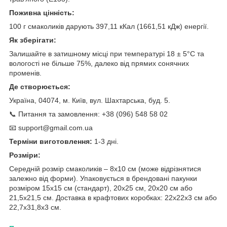
Поживна цінність:
100 г смаколиків дарують 397,11 кКал (1661,51 кДж) енергії.
Як зберігати:
Залишайте в затишному місці при температурі 18 ± 5°C та
вологості не більше 75%, далеко від прямих сонячних
променів.
Де створюється:
Україна, 04074, м. Київ, вул. Шахтарська, буд. 5.
📞 Питання та замовлення: +38 (096) 548 58 02
📧 support@gmail.com.ua
Терміни виготовлення:
1-3 дні.
Розміри:
Середній розмір смаколиків – 8х10 см (може відрізнятися
залежно від форми). Упаковується в брендовані пакунки
розміром 15х15 см (стандарт), 20х25 см, 20х20 см або
21,5х21,5 см. Доставка в крафтових коробках: 22х22х3 см або
22,7х31,8х3 см.