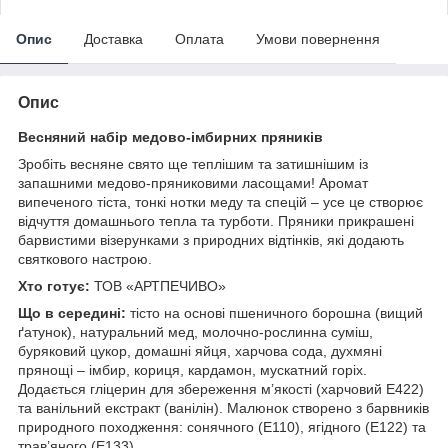
Опис
Доставка
Оплата
Умови повернення
Опис
Весняний набір медово-імбирних пряників
Зробіть весняне свято ще теплішим та затишнішим із
запашними медово-пряниковими ласощами! Аромат
випеченого тіста, тонкі нотки меду та спецій – усе це створює
відчуття домашнього тепла та турботи. Пряники прикрашені
барвистими візерунками з природних відтінків, які додають
святкового настрою.
Хто готує:
ТОВ «АРТПЕЧИВО»
Що в середині:
тісто на основі пшеничного борошна (вищий
ґатунок), натуральний мед, молочно-рослинна суміш,
буряковий цукор, домашні яйця, харчова сода, духмяні
прянощі – імбир, кориця, кардамон, мускатний горіх.
Додається гліцерин для збереження м’якості (харчовий E422)
та ванільний екстракт (ванілін). Малюнок створено з барвників
природного походження: сонячного (E110), ягідного (E122) та
трав’яного (E133).