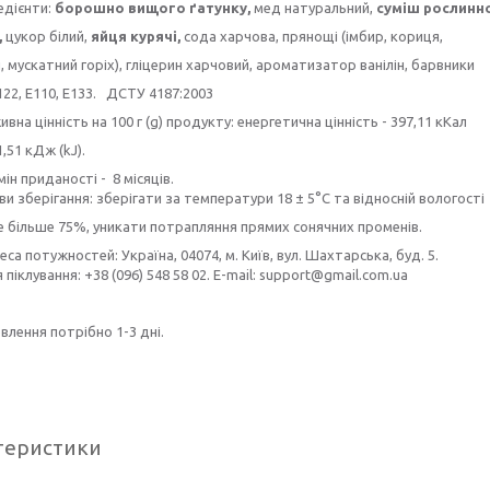
едієнти:
борошно вищого ґатунку,
мед натуральний,
суміш рослинн
,
цукор білий,
яйця курячі,
сода харчова, прянощі (імбир, кориця,
 мускатний горіх), гліцерин харчовий, ароматизатор ванілін, барвники
122, E110, E133. ДСТУ 4187:2003
вна цінність на 100 г (g) продукту: енергетична цінність - 397,11 кКал
1,51 кДж (kJ).
ін приданості - 8 місяців.
и зберігання: зберігати за температури 18 ± 5°C та відносній вологості
е більше 75%, уникати потрапляння прямих сонячних променів.
са потужностей: Україна, 04074, м. Київ, вул. Шахтарська, буд. 5.
я піклування: +38 (096) 548 58 02. E-mail: support@gmail.com.ua
влення потрібно 1-3 дні.
теристики