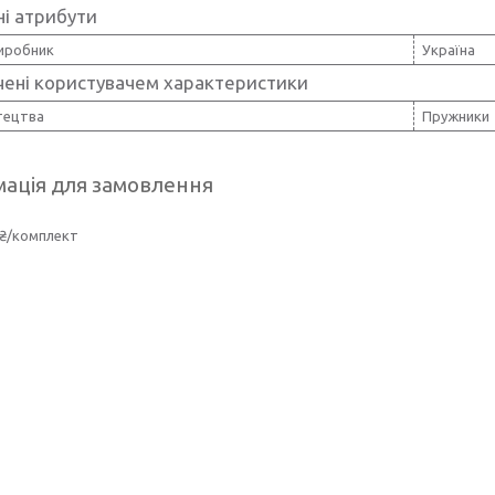
і атрибути
виробник
Україна
чені користувачем характеристики
тецтва
Пружники
ація для замовлення
 ₴/комплект