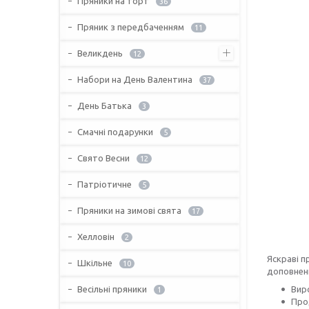
Пряники на торт
36
Пряник з передбаченням
11
Великдень
12
Набори на День Валентина
37
День Батька
3
Смачні подарунки
5
Свято Весни
12
Патріотичне
5
Пряники на зимові свята
17
Хелловін
2
Яскраві п
Шкільне
10
доповнен
Весільні пряники
Вир
1
Про