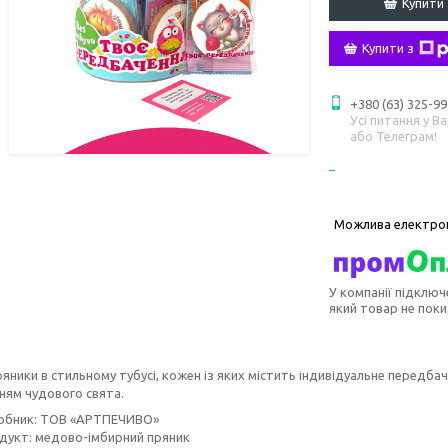
Купити
Купити з
+380 (63) 325-99
Усі питання у В
або Телеграм!
У компанії підключ
який товар не пок
ряники в стильному тубусі, кожен із яких містить індивідуальне передб
ням чудового свята.
обник: ТОВ «АРТПЕЧИВО»
дукт: медово-імбирний пряник