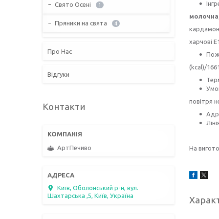
Інгр
Свято Осені
1
молочна
Пряники на свята
4
кардамон,
харчові Е
Про Нас
Пожи
(kcal)/166
Відгуки
Терм
Умов
повітря н
Контакти
Адре
Ліні
АртПечиво
На вигото
Київ, Оболонський р-н, вул.
Шахтарська ,5, Київ, Україна
Харак