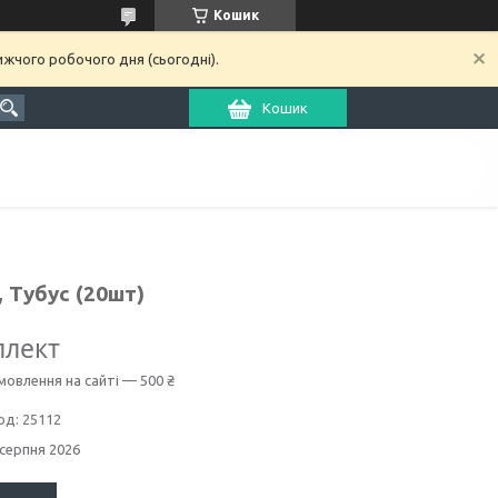
Кошик
ижчого робочого дня (сьогодні).
Кошик
 Тубус (20шт)
плект
мовлення на сайті — 500 ₴
од:
25112
 серпня 2026