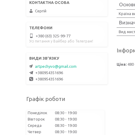
Основн
Сергій
Країна 
Визна
Вид мис
+380 (63) 325-99-77
Усі питання у Вайбер або Телеграм!
Інформ
Ціна:
480
artpechyvo@gmail.com
+380954351696
+380954351696
Графік роботи
Понеділок
08:30
19:00
Вівторок
08:30
19:00
Середа
08:30
19:00
Четвер
08:30
19:00