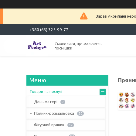
Зараз у компанії нер
+380 (63) 325-99-77
Смаколики, що малюють
посмішки
Пряни
Товари та послугі
День матері
7
Пряник-розмальовка
20
Фігурний пряник
17