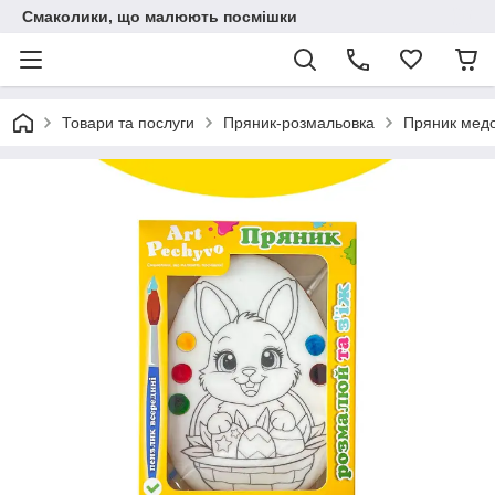
Смаколики, що малюють посмішки
Товари та послуги
Пряник-розмальовка
Пряник медо