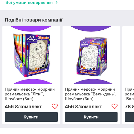
Всі умови повернення
Подібні товари компанії
Пряник медово-імбирний
Пряник медово-імбирний
Прян
розмальовка "Літні",
розмальовка "Великдень",
розм
Шоубокс (6шт)
Шоубокс (6шт)
"Вал
456
456
78
₴/комплект
₴/комплект
Купити
Купити