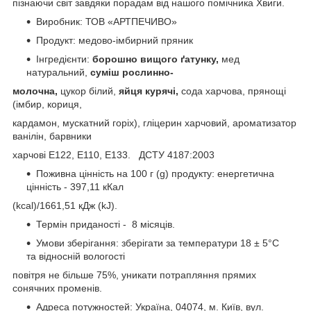
пізнаючи світ завдяки порадам від нашого помічника Хвиги.
Виробник: ТОВ «АРТПЕЧИВО»
Продукт: медово-імбирний пряник
Інгредієнти:
борошно вищого ґатунку,
мед
натуральний,
суміш рослинно-
молочна,
цукор білий,
яйця курячі,
сода харчова, прянощі
(імбир, кориця,
кардамон, мускатний горіх), гліцерин харчовий, ароматизатор
ванілін, барвники
харчові Е122, E110, E133. ДСТУ 4187:2003
Поживна цінність на 100 г (g) продукту: енергетична
цінність - 397,11 кКал
(kcal)/1661,51 кДж (kJ).
Термін приданості - 8 місяців.
Умови зберігання: зберігати за температури 18 ± 5°C
та відносній вологості
повітря не більше 75%, уникати потрапляння прямих
сонячних променів.
Адреса потужностей: Україна, 04074, м. Київ, вул.