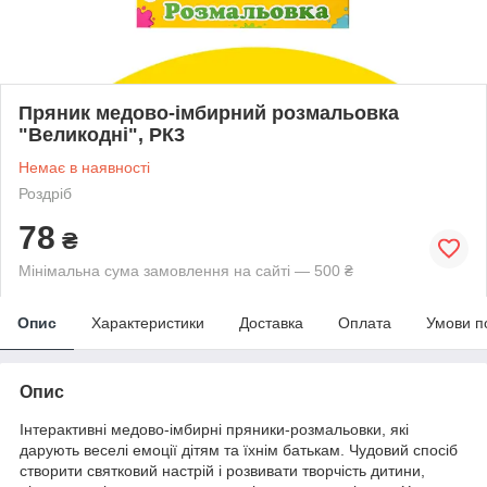
Пряник медово-імбирний розмальовка
"Великодні", РК3
Немає в наявності
Роздріб
78
₴
Мінімальна сума замовлення на сайті — 500 ₴
Опис
Характеристики
Доставка
Оплата
Умови п
Опис
Інтерактивні медово-імбирні пряники-розмальовки, які
дарують веселі емоції дітям та їхнім батькам. Чудовий спосіб
створити святковий настрій і розвивати творчість дитини,