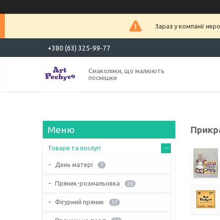
Зараз у компанії нер
+380 (63) 325-99-77
Смаколики, що малюють
посмішки
Прикр
Товари та послугі
День матері
7
Пряник-розмальовка
20
Фігурний пряник
17