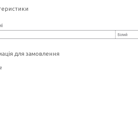
теристики
ні
Білий
ація для замовлення
₴