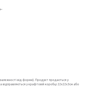
о-
в залежності від форми). Продукт продається у
 та відправляється у крафтовій коробці 22х22х3см або