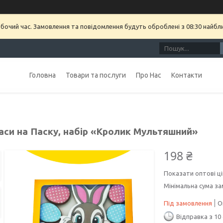
обочий час. Замовлення та повідомлення будуть оброблені з 08:30 найбл
Головна
Товари та послуги
Про Нас
Контакти
аси на Паску, набір «Кролик Мультяшний»
198 ₴
Показати оптові ці
Мінімальна сума за
Під замовлення
О
Відправка з 10