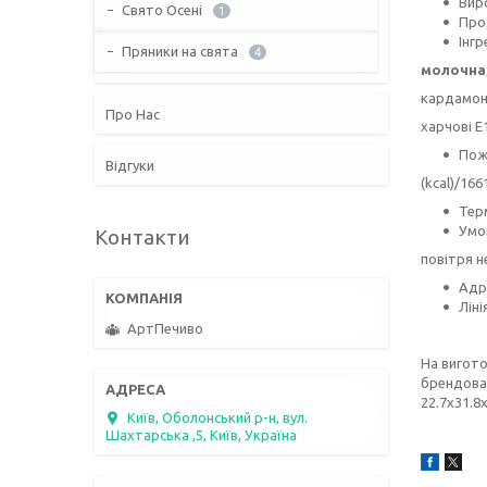
Вир
Свято Осені
1
Про
Інгр
Пряники на свята
4
молочна
кардамон,
Про Нас
харчові Е
Пожи
Відгуки
(kcal)/166
Терм
Умов
Контакти
повітря н
Адре
Ліні
АртПечиво
На вигото
брендован
22.7х31.8
Київ, Оболонський р-н, вул.
Шахтарська ,5, Київ, Україна