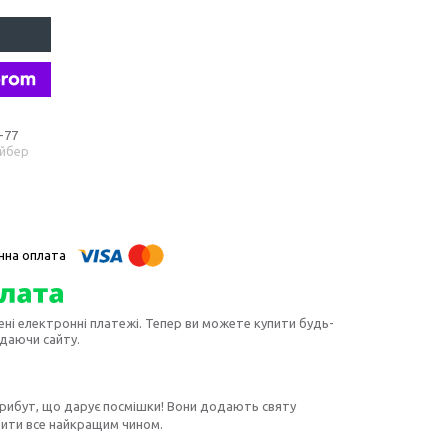
-77
айбер
ені електронні платежі. Тепер ви можете купити будь-
идаючи сайту.
 атрибут, що дарує посмішки! Вони додають святу
обити все найкращим чином.