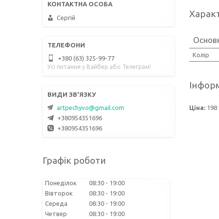
Харак
Сергій
Основ
Колір
+380 (63) 325-99-77
Усі питання у Вайбер або Телеграм!
Інформ
Ціна:
198 
artpechyvo@gmail.com
+380954351696
+380954351696
Графік роботи
Понеділок
08:30
19:00
Вівторок
08:30
19:00
Середа
08:30
19:00
Четвер
08:30
19:00