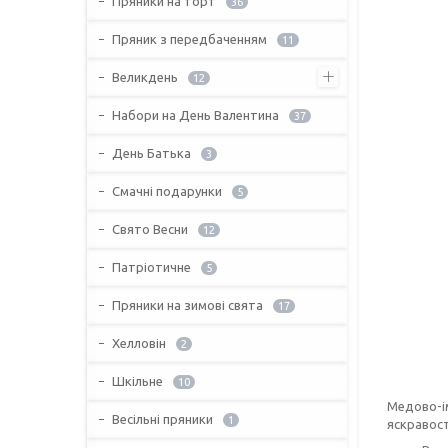
Пряники на торт
36
Пряник з передбаченням
11
Великдень
12
Набори на День Валентина
37
День Батька
3
Смачні подарунки
5
Свято Весни
12
Патріотичне
5
Пряники на зимові свята
17
Хелловін
2
Шкільне
10
Медово-і
Весільні пряники
1
яскравост