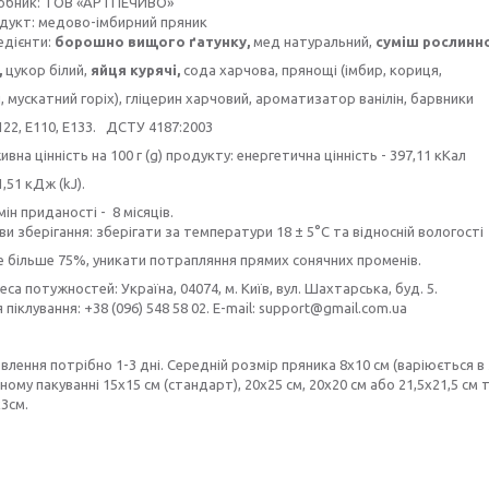
обник: ТОВ «АРТПЕЧИВО»
дукт: медово-імбирний пряник
едієнти:
борошно вищого ґатунку,
мед натуральний,
суміш рослинн
,
цукор білий,
яйця курячі,
сода харчова, прянощі (імбир, кориця,
 мускатний горіх), гліцерин харчовий, ароматизатор ванілін, барвники
122, E110, E133. ДСТУ 4187:2003
вна цінність на 100 г (g) продукту: енергетична цінність - 397,11 кКал
1,51 кДж (kJ).
ін приданості - 8 місяців.
и зберігання: зберігати за температури 18 ± 5°C та відносній вологості
е більше 75%, уникати потрапляння прямих сонячних променів.
са потужностей: Україна, 04074, м. Київ, вул. Шахтарська, буд. 5.
я піклування: +38 (096) 548 58 02. E-mail: support@gmail.com.ua
влення потрібно 1-3 дні. Cередній розмір пряника 8х10 см (варіюється 
ому пакуванні 15х15 см (стандарт), 20х25 см, 20х20 см або 21,5х21,5 см
х3см.