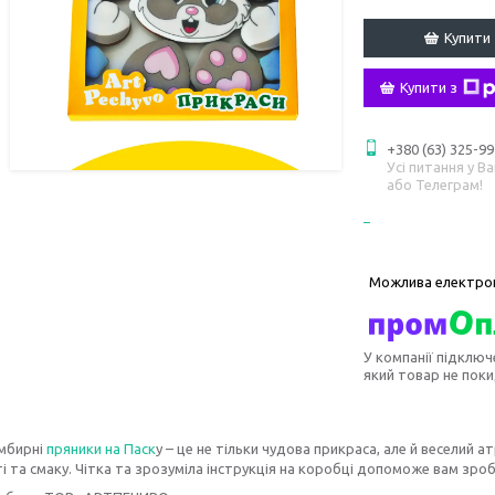
Купити
Купити з
+380 (63) 325-99
Усі питання у В
або Телеграм!
У компанії підключ
який товар не пок
мбирні
пряники на Паск
у – це не тільки чудова прикраса, але й веселий
і та смаку. Чітка та зрозуміла інструкція на коробці допоможе вам зр