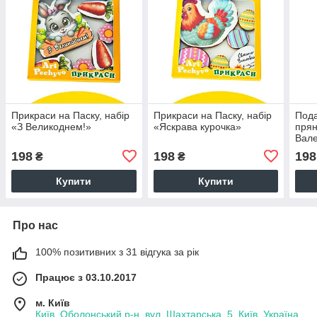
Прикраси на Паску, набір
Прикраси на Паску, набір
Пода
«З Великоднем!»
«Яскрава курочка»
прян
Вале
коха
198
198
198
₴
₴
Купити
Купити
Про нас
100% позитивних з 31 відгука за рік
Працює з 03.10.2017
м. Київ
Київ, Оболонський р-н, вул. Шахтарська ,5, Київ, Україна