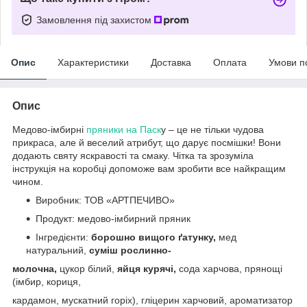
Замовлення під захистом
Опис
Характеристики
Доставка
Оплата
Умови п
Опис
Медово-імбирні
пряники на Паск
у – це не тільки чудова
прикраса, але й веселий атрибут, що дарує посмішки! Вони
додають святу яскравості та смаку. Чітка та зрозуміла
інструкція на коробці допоможе вам зробити все найкращим
чином.
Виробник: ТОВ «АРТПЕЧИВО»
Продукт: медово-імбирний пряник
Інгредієнти:
борошно вищого ґатунку,
мед
натуральний,
суміш рослинно-
молочна,
цукор білий,
яйця курячі,
сода харчова, прянощі
(імбир, кориця,
кардамон, мускатний горіх), гліцерин харчовий, ароматизатор