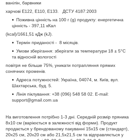
ванілін, барвники
харчові Е122, E110, E133. ДСТУ 4187:2003
Поживна цінність на 100 г (g) продукту: енергетична
цінність - 397,11 кКал
(kcal)/1661,51 кДж (kJ).
Термін приданості - 8 місяців.
Умови зберігання: зберігати за температури 18 ± 5°C
та відносній вологості
повітря не більше 75%, уникати потрапляння прямих
сонячних променів.
Адреса потужностей: Україна, 04074, м. Київ, вул.
Шахтарська, буд. 5.
Лінія піклування: +38 (096) 548 58 02. E-mail:
support@gmail.com.ua
На виготовлення потрібно 1-3 дні. Cередній розмір пряника
8х10 см (варіюється в залежності від форми). Продукт
продається у брендованому пакуванні 15х15 см (стандарт),
20х25 см, 20х20 см або 21,5х21,5 см та відправляється у