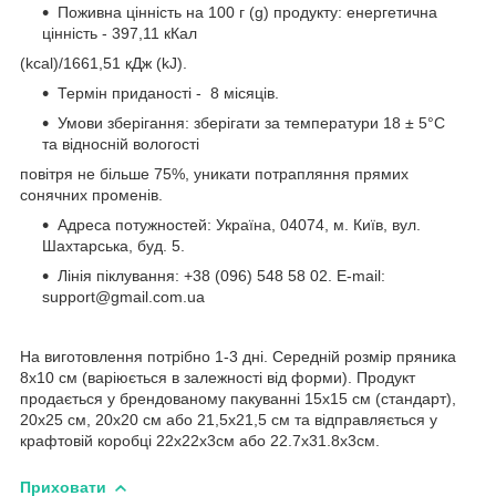
Поживна цінність на 100 г (g) продукту: енергетична
цінність - 397,11 кКал
(kcal)/1661,51 кДж (kJ).
Термін приданості - 8 місяців.
Умови зберігання: зберігати за температури 18 ± 5°C
та відносній вологості
повітря не більше 75%, уникати потрапляння прямих
сонячних променів.
Адреса потужностей: Україна, 04074, м. Київ, вул.
Шахтарська, буд. 5.
Лінія піклування: +38 (096) 548 58 02. E-mail:
support@gmail.com.ua
На виготовлення потрібно 1-3 дні. Cередній розмір пряника
8х10 см (варіюється в залежності від форми). Продукт
продається у брендованому пакуванні 15х15 см (стандарт),
20х25 см, 20х20 см або 21,5х21,5 см та відправляється у
крафтовій коробці 22х22х3см або 22.7х31.8х3см.
Приховати