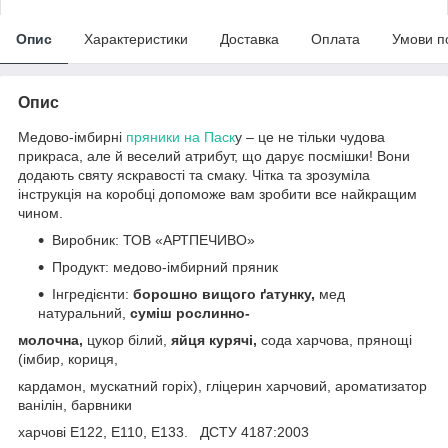
Опис
Характеристики
Доставка
Оплата
Умови п
Опис
Медово-імбирні
пряники на Паск
у – це не тільки чудова
прикраса, але й веселий атрибут, що дарує посмішки! Вони
додають святу яскравості та смаку. Чітка та зрозуміла
інструкція на коробці допоможе вам зробити все найкращим
чином.
Виробник: ТОВ «АРТПЕЧИВО»
Продукт: медово-імбирний пряник
Інгредієнти:
борошно вищого ґатунку,
мед
натуральний,
суміш рослинно-
молочна,
цукор білий,
яйця курячі,
сода харчова, прянощі
(імбир, кориця,
кардамон, мускатний горіх), гліцерин харчовий, ароматизатор
ванілін, барвники
харчові Е122, E110, E133. ДСТУ 4187:2003