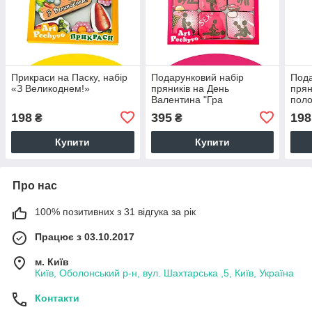
Прикраси на Паску, набір
Подарунковий набір
Пода
«З Великоднем!»
пряників на День
прян
Валентина "Гра
поло
Камасутра"
198
395
198
₴
₴
Купити
Купити
Про нас
100% позитивних з 31 відгука за рік
Працює з 03.10.2017
м. Київ
Київ, Оболонський р-н, вул. Шахтарська ,5, Київ, Україна
Контакти