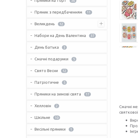
Пряники на торт
36
Пряник з передбаченням
11
Великдень
12
Набори на День Валентина
37
День Батька
3
Смачні подарунки
5
Свято Весни
12
Патріотичне
5
Пряники на зимові свята
17
Хелловін
2
Смачні ме
святково
Шкільне
10
Вир
Про
Весільні пряники
1
Інгр