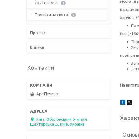
молочна
Свято Осені
1
кардамон,
Пряники на свята
4
харчові Е
Пожи
Про Нас
(kcal)/166
Терм
Відгуки
Умов
повітря н
Адре
Контакти
Ліні
На вигото
АртПечиво
Харак
Київ, Оболонський р-н, вул.
Шахтарська ,5, Київ, Україна
Основн