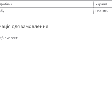
виробник
Україна
обу
Пряники
ація для замовлення
 ₴/комплект