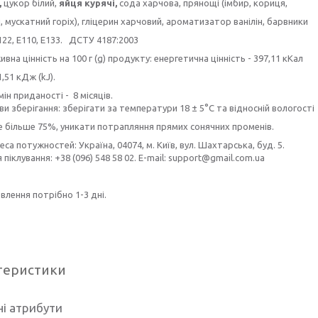
,
цукор білий,
яйця курячі,
сода харчова, прянощі (імбир, кориця,
 мускатний горіх), гліцерин харчовий, ароматизатор ванілін, барвники
122, E110, E133. ДСТУ 4187:2003
вна цінність на 100 г (g) продукту: енергетична цінність - 397,11 кКал
1,51 кДж (kJ).
ін приданості - 8 місяців.
и зберігання: зберігати за температури 18 ± 5°C та відносній вологості
е більше 75%, уникати потрапляння прямих сонячних променів.
са потужностей: Україна, 04074, м. Київ, вул. Шахтарська, буд. 5.
я піклування: +38 (096) 548 58 02. E-mail: support@gmail.com.ua
влення потрібно 1-3 дні.
теристики
і атрибути