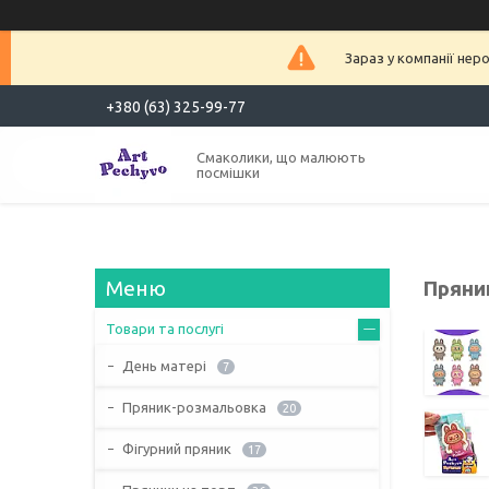
Зараз у компанії нер
+380 (63) 325-99-77
Смаколики, що малюють
посмішки
Пряни
Товари та послугі
День матері
7
Пряник-розмальовка
20
Фігурний пряник
17