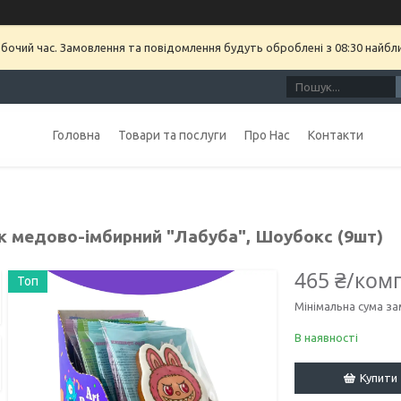
обочий час. Замовлення та повідомлення будуть оброблені з 08:30 найбл
Головна
Товари та послуги
Про Нас
Контакти
к медово-імбирний "Лабуба", Шоубокс (9шт)
465 ₴/ком
Топ
Мінімальна сума за
В наявності
Купити