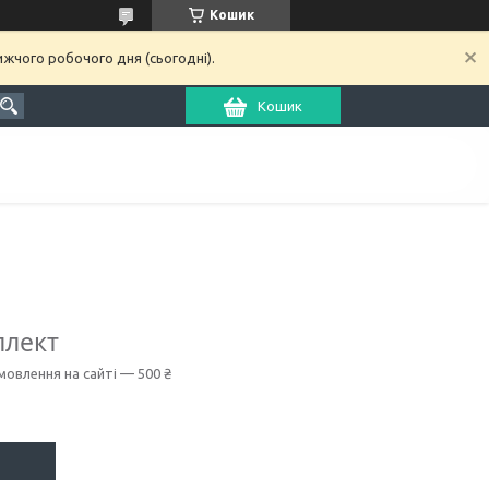
Кошик
ижчого робочого дня (сьогодні).
Кошик
плект
мовлення на сайті — 500 ₴