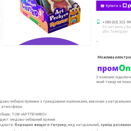
Купити з
+380 (63) 325-99
Усі питання у В
або Телеграм!
У компанії підключ
який товар не пок
дово-імбирні пряники з трендовими малюнками, виконані з натуральних 
ї атмосфери.
обник: ТОВ «АРТПЕЧИВО»
дукт: медово-імбирний пряник
едієнти:
борошно вищого ґатунку,
мед натуральний,
суміш рослинн