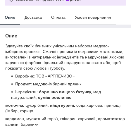
Опис
Доставка
Оплата
Умови повернення
Опис
Здивуйте своїх близьких унікальним набором медово-
імбирних пряників! Смачні пряники із яскравими малюнками,
виготовлені з натуральних інгредієнтів та надруковані якісною
харчовою фарбою. Ідеальний подарунок на свято або, щоб
показати свою любов і турботу.
Виробник: ТОВ «АРТПЕЧИВО»
Продукт: медово-імбирний пряник
Інгредієнти:
борошно вищого ґатунку,
мед
натуральний,
суміш рослинно-
молочна,
цукор білий,
яйця курячі,
сода харчова, прянощі
(імбир, кориця,
кардамон, мускатний горіх), гліцерин харчовий, ароматизатор
ванілін, барвники