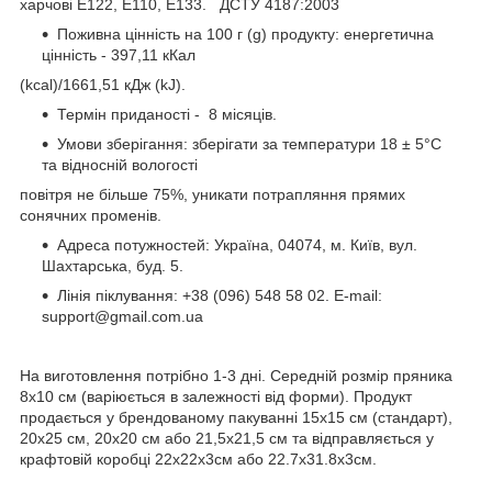
харчові Е122, E110, E133. ДСТУ 4187:2003
Поживна цінність на 100 г (g) продукту: енергетична
цінність - 397,11 кКал
(kcal)/1661,51 кДж (kJ).
Термін приданості - 8 місяців.
Умови зберігання: зберігати за температури 18 ± 5°C
та відносній вологості
повітря не більше 75%, уникати потрапляння прямих
сонячних променів.
Адреса потужностей: Україна, 04074, м. Київ, вул.
Шахтарська, буд. 5.
Лінія піклування: +38 (096) 548 58 02. E-mail:
support@gmail.com.ua
На виготовлення потрібно 1-3 дні. Cередній розмір пряника
8х10 см (варіюється в залежності від форми). Продукт
продається у брендованому пакуванні 15х15 см (стандарт),
20х25 см, 20х20 см або 21,5х21,5 см та відправляється у
крафтовій коробці 22х22х3см або 22.7х31.8х3см.