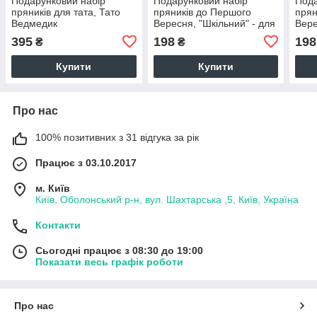
Подарунковий набір
Подарунковий набір
Пода
пряників для тата, Тато
пряників до Першого
прян
Ведмедик
Вересня, "Шкільний" - для
Вере
дітей
для 
395
198
198
₴
₴
Купити
Купити
Про нас
100% позитивних з 31 відгука за рік
Працює з 03.10.2017
м. Київ
Київ, Оболонський р-н, вул. Шахтарська ,5, Київ, Україна
Контакти
Сьогодні працює з 08:30 до 19:00
Показати весь графік роботи
Про нас