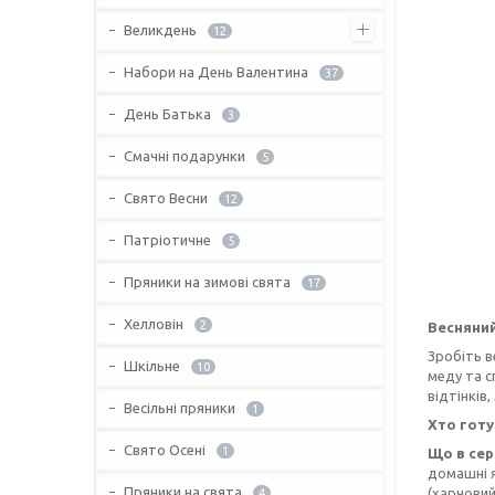
Великдень
12
Набори на День Валентина
37
День Батька
3
Смачні подарунки
5
Свято Весни
12
Патріотичне
5
Пряники на зимові свята
17
Хелловін
2
Весняний
Зробіть в
Шкільне
10
меду та с
відтінків
Весільні пряники
1
Хто готу
Свято Осені
1
Що в сер
домашні я
Пряники на свята
(харчовий
4