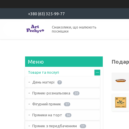
+380 (63) 325-99-77
Смаколики, що малюють
посмішки
Подар
Товари та послугі
День матері
7
Пряник-розмальовка
20
Фігурний пряник
17
Пряники на торт
36
Пряник з передбаченням
11