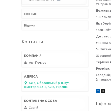
та трав’ян
Поживна 
Про Нас
100 г сма
Як збері
Відгуки
Залишайте
Де ство
Контакти
Україна, 0
📞 Питанн
📧 suppor
Терміни 
АртПечиво
Розміри:
Середній 
(стандарт
Київ, Оболонський р-н, вул.
Шахтарська ,5, Київ, Україна
Інформ
Сергій