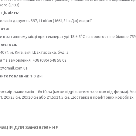
ого (E133).
цінність:
коликів дарують 397,11 кКал (1661,51 кДж) енергії.
гати:
 в затишному місці при температурі 18 ± 5°C та вологості не більше 75
рюється:
4074, м. Київ, вул. Шахтарська, буд. 5.
я та замовлення: +38 (096) 548 58 02
t@gmail.com.ua
виготовлення:
1-3 дні.
розмір смаколиків – 8х10 см (може відрізнятися залежно від форми). Уп
), 20х25 см, 20х20 см або 21,5х21,5 см. Доставка в крафтових коробках: 
ація для замовлення