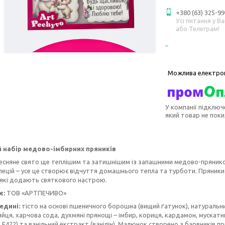
+380 (63) 325-99
Усі питання у В
або Телеграм!
У компанії підключ
який товар не пок
 набір медово-імбирних пряників
есняне свято ще теплішим та затишнішим із запашними медово-прянико
пецій – усе це створює відчуття домашнього тепла та турботи. Пряник
, які додають святкового настрою.
є:
ТОВ «АРТПЕЧИВО»
едині:
тісто на основі пшеничного борошна (вищий ґатунок), натуральн
йця, харчова сода, духмяні прянощі – імбир, кориця, кардамон, мускатн
 E422) та ванільний екстракт (ванілін). Малюнок створено з барвників п