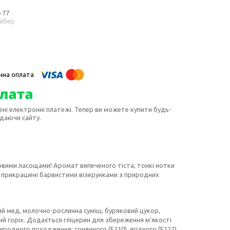
-77
айбер
ені електронні платежі. Тепер ви можете купити будь-
идаючи сайту.
вими ласощами! Аромат випеченого тіста, тонкі нотки
и прикрашені барвистими візерунками з природних
ий мед, молочно-рослинна суміш, буряковий цукор,
ий горіх. Додається гліцерин для збереження м’якості
риродного походження: сонячного (E110), ягідного (E122)