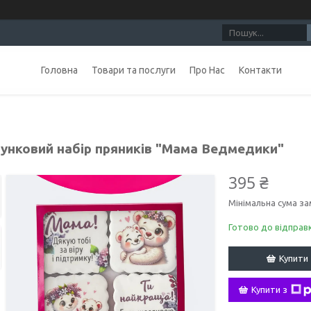
Головна
Товари та послуги
Про Нас
Контакти
унковий набір пряників "Мама Ведмедики"
395 ₴
Мінімальна сума за
Готово до відправ
Купити
Купити з