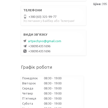
Ціна:
395 
+380 (63) 325-99-77
Усі питання у Вайбер або Телеграм!
artpechyvo@gmail.com
+380954351696
+380954351696
Графік роботи
Понеділок
08:30
19:00
Вівторок
08:30
19:00
Середа
08:30
19:00
Четвер
08:30
19:00
Пʼятниця
08:30
19:00
Субота
08:30
19:00