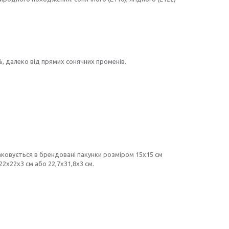
%, далеко від прямих сонячних променів.
аковується в брендовані пакунки розміром 15х15 см
22х22х3 см або 22,7х31,8х3 см.